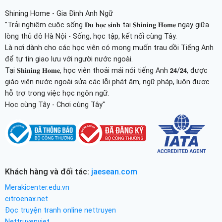
Shining Home - Gia Đình Anh Ngữ
"Trải nghiệm cuộc sống 𝐃𝐮 𝐡𝐨̣𝐜 𝐬𝐢𝐧𝐡 tại 𝐒𝐡𝐢𝐧𝐢𝐧𝐠 𝐇𝐨𝐦𝐞 ngay giữa
lòng thủ đô Hà Nội - Sống, học tập, kết nối cùng Tây.
Là nơi dành cho các học viên có mong muốn trau dồi Tiếng Anh
để tự tin giao lưu với người nước ngoài.
Tại 𝐒𝐡𝐢𝐧𝐢𝐧𝐠 𝐇𝐨𝐦𝐞, học viên thoải mái nói tiếng Anh 𝟮𝟰/𝟮𝟰, được
giáo viên nước ngoài sửa các lỗi phát âm, ngữ pháp, luôn được
hỗ trợ trong việc học ngôn ngữ.
Học cùng Tây - Chơi cùng Tây"
Khách hàng và đối tác:
jaesean.com
Merakicenter.edu.vn
citroenax.net
Đọc truyện tranh online nettruyen
Nettruyenviet