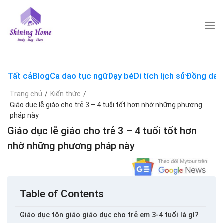
Skip
to
content
Tất cả
Blog
Ca dao tục ngữ
Dạy bé
Di tích lịch sử
Đồng dao
Trang chủ
/
Kiến thức
/
Giáo dục lễ giáo cho trẻ 3 – 4 tuổi tốt hơn nhờ những phương
pháp này
Giáo dục lễ giáo cho trẻ 3 – 4 tuổi tốt hơn
nhờ những phương pháp này
Table of Contents
Giáo dục tôn giáo giáo dục cho trẻ em 3-4 tuổi là gì?