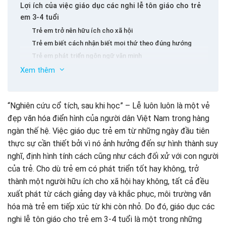
Lợi ích của việc giáo dục các nghi lễ tôn giáo cho trẻ
em 3-4 tuổi
Trẻ em trở nên hữu ích cho xã hội
Trẻ em biết cách nhận biết mọi thứ theo đúng hướng
Trẻ em phát triển ngôn ngữ văn minh
Hình thành tính cách tốt
Xem thêm
Trẻ em nhận được tình cảm của mọi người
Phương pháp giáo dục lễ tôn giáo cho trẻ em 3-4 tuổi
“Nghiên cứu cổ tích, sau khi học” – Lễ luôn luôn là một vẻ
Xây dựng một môi trường tôn giáo cho trẻ em
đẹp văn hóa điển hình của người dân Việt Nam trong hàng
Kết hợp các nghi lễ tôn giáo vào các trò chơi hàng ngày
ngàn thế hệ. Việc giáo dục trẻ em từ những ngày đầu tiên
Sử dụng câu chuyện, hình ảnh
thực sự cần thiết bởi vì nó ảnh hưởng đến sự hình thành suy
Đơn vị giáo dục cho trẻ em cho 3-4 hiệu quả
nghĩ, định hình tính cách cũng như cách đối xử với con người
của trẻ. Cho dù trẻ em có phát triển tốt hay không, trở
thành một người hữu ích cho xã hội hay không, tất cả đều
xuất phát từ cách giảng dạy và khắc phục, môi trường văn
hóa mà trẻ em tiếp xúc từ khi còn nhỏ. Do đó, giáo dục các
nghi lễ tôn giáo cho trẻ em 3-4 tuổi là một trong những