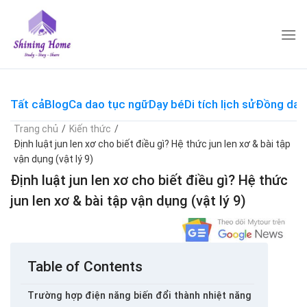
Skip
to
content
Tất cả
Blog
Ca dao tục ngữ
Dạy bé
Di tích lịch sử
Đồng dao
Trang chủ
/
Kiến thức
/
Định luật jun len xơ cho biết điều gì? Hệ thức jun len xơ & bài tập
vận dụng (vật lý 9)
Định luật jun len xơ cho biết điều gì? Hệ thức
jun len xơ & bài tập vận dụng (vật lý 9)
Table of Contents
Trường hợp điện năng biến đổi thành nhiệt năng