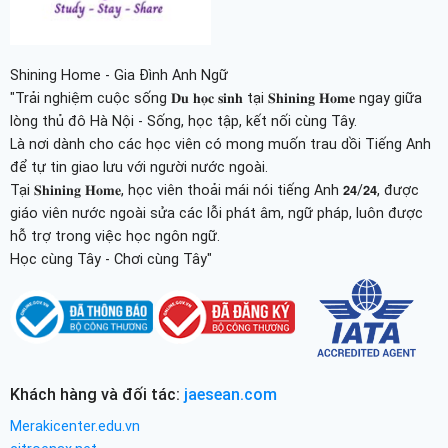
Shining Home - Gia Đình Anh Ngữ
"Trải nghiệm cuộc sống 𝐃𝐮 𝐡𝐨̣𝐜 𝐬𝐢𝐧𝐡 tại 𝐒𝐡𝐢𝐧𝐢𝐧𝐠 𝐇𝐨𝐦𝐞 ngay giữa
lòng thủ đô Hà Nội - Sống, học tập, kết nối cùng Tây.
Là nơi dành cho các học viên có mong muốn trau dồi Tiếng Anh
để tự tin giao lưu với người nước ngoài.
Tại 𝐒𝐡𝐢𝐧𝐢𝐧𝐠 𝐇𝐨𝐦𝐞, học viên thoải mái nói tiếng Anh 𝟮𝟰/𝟮𝟰, được
giáo viên nước ngoài sửa các lỗi phát âm, ngữ pháp, luôn được
hỗ trợ trong việc học ngôn ngữ.
Học cùng Tây - Chơi cùng Tây"
Khách hàng và đối tác:
jaesean.com
Merakicenter.edu.vn