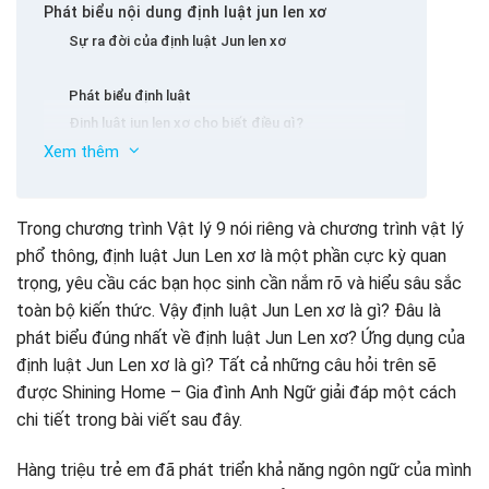
Phát biểu nội dung định luật jun len xơ
Sự ra đời của định luật Jun len xơ
Phát biểu định luật
Định luật jun len xơ cho biết điều gì?
Xem thêm
Hệ thức định luật Jun Len xơ
Ứng dụng định luật jun len xơ
Bài tập vận dụng định luật Jun Len xơ
Trong chương trình Vật lý 9 nói riêng và chương trình vật lý
phổ thông, định luật Jun Len xơ là một phần cực kỳ quan
trọng, yêu cầu các bạn học sinh cần nắm rõ và hiểu sâu sắc
toàn bộ kiến thức. Vậy định luật Jun Len xơ là gì? Đâu là
phát biểu đúng nhất về định luật Jun Len xơ? Ứng dụng của
định luật Jun Len xơ là gì? Tất cả những câu hỏi trên sẽ
được Shining Home – Gia đình Anh Ngữ giải đáp một cách
chi tiết trong bài viết sau đây.
Hàng triệu trẻ em đã phát triển khả năng ngôn ngữ của mình