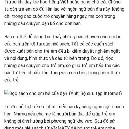
Trước khi dạy trẻ học tiếng Việt hoặc bảng chữ cái. Chúng
ta cần trẻ em có đủ liên lạc với ngôn ngữ bản địa này. Không
chỉ trong các cuộc trò chuyện hàng ngày, mà còn trong
những câu chuyện bạn kể cho con bạn.
Bạn có thể dễ dàng tìm thấy những câu chuyện cho em bé
của bạn trên kệ tại các nhà sách. Tất cả các cuốn sách
được xuất bản cho trẻ em đều bị kiểm duyệt nghiêm ngặt
về nội dung, hình thức và câu từ bên trong. Do đó, đọc
những câu chuyện cho trẻ em, sẽ giúp trẻ em hấp thụ các
câu từ tiêu chuẩn, thụ động và in sâu bên trong tiềm thức
của trẻ.
Từ đó, hỗ trợ trẻ em phát triển các kỹ năng ngôn ngữ nhanh
hơn. Nhưng nếu cha mẹ là người bản địa, để giúp trẻ em
không bị ảnh hưởng bởi phương ngữ khu vực. Sau đó sử
dụng một hiệu sách từ VMMKEY để hỗ trợ trẻ em nghe