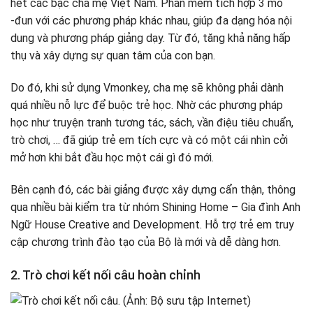
hết các bậc cha mẹ Việt Nam. Phần mềm tích hợp 3 mô
-đun với các phương pháp khác nhau, giúp đa dạng hóa nội
dung và phương pháp giảng dạy. Từ đó, tăng khả năng hấp
thụ và xây dựng sự quan tâm của con bạn.
Do đó, khi sử dụng Vmonkey, cha mẹ sẽ không phải dành
quá nhiều nỗ lực để buộc trẻ học. Nhờ các phương pháp
học như truyện tranh tương tác, sách, vần điệu tiêu chuẩn,
trò chơi, … đã giúp trẻ em tích cực và có một cái nhìn cởi
mở hơn khi bắt đầu học một cái gì đó mới.
Bên cạnh đó, các bài giảng được xây dựng cẩn thận, thông
qua nhiều bài kiểm tra từ nhóm Shining Home – Gia đình Anh
Ngữ House Creative and Development. Hỗ trợ trẻ em truy
cập chương trình đào tạo của Bộ là mới và dễ dàng hơn.
2. Trò chơi kết nối câu hoàn chỉnh