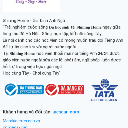
Shining Home - Gia Đình Anh Ngữ
"Trải nghiệm cuộc sống 𝐃𝐮 𝐡𝐨̣𝐜 𝐬𝐢𝐧𝐡 tại 𝐒𝐡𝐢𝐧𝐢𝐧𝐠 𝐇𝐨𝐦𝐞 ngay giữa
lòng thủ đô Hà Nội - Sống, học tập, kết nối cùng Tây.
Là nơi dành cho các học viên có mong muốn trau dồi Tiếng Anh
để tự tin giao lưu với người nước ngoài.
Tại 𝐒𝐡𝐢𝐧𝐢𝐧𝐠 𝐇𝐨𝐦𝐞, học viên thoải mái nói tiếng Anh 𝟮𝟰/𝟮𝟰, được
giáo viên nước ngoài sửa các lỗi phát âm, ngữ pháp, luôn được
hỗ trợ trong việc học ngôn ngữ.
Học cùng Tây - Chơi cùng Tây"
Khách hàng và đối tác:
jaesean.com
Merakicenter.edu.vn
citroenax.net