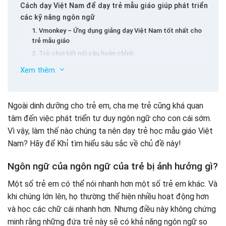
Cách dạy Việt Nam để dạy trẻ mẫu giáo giúp phát triển
các kỹ năng ngôn ngữ
1. Vmonkey – Ứng dụng giảng dạy Việt Nam tốt nhất cho
trẻ mẫu giáo
2. Trò chơi kết nối câu hoàn chỉnh
3. Đọc sách và kể chuyện với em bé của bạn
Xem thêm
Những gì cha mẹ nên tránh trong quá trình dạy trẻ học
thư
1. Không đa dạng phương pháp học tập cho trẻ em
Ngoài dinh dưỡng cho trẻ em, cha mẹ trẻ cũng khá quan
2. Để quá mong đợi
tâm đến việc phát triển tư duy ngôn ngữ cho con cái sớm.
3.
Vì vậy, làm thế nào chúng ta nên dạy trẻ học mẫu giáo Việt
Nam? Hãy để Khỉ tìm hiểu sâu sắc về chủ đề này!
Ngôn ngữ của ngôn ngữ của trẻ bị ảnh hưởng gì?
Một số trẻ em có thể nói nhanh hơn một số trẻ em khác. Và
khi chúng lớn lên, họ thường thể hiện nhiều hoạt động hơn
và học các chữ cái nhanh hơn. Nhưng điều này không chứng
minh rằng những đứa trẻ này sẽ có khả năng ngôn ngữ so