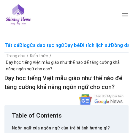
Skip
to
content
Tất cả
Blog
Ca dao tục ngữ
Dạy bé
Di tích lịch sử
Đồng dao
Trang chủ
/
Kiến thức
/
Dạy học tiếng Việt mẫu giáo như thế nào để tăng cường khả
năng ngôn ngữ cho con?
Dạy học tiếng Việt mẫu giáo như thế nào để
tăng cường khả năng ngôn ngữ cho con?
Table of Contents
Ngôn ngữ của ngôn ngữ của trẻ bị ảnh hưởng gì?