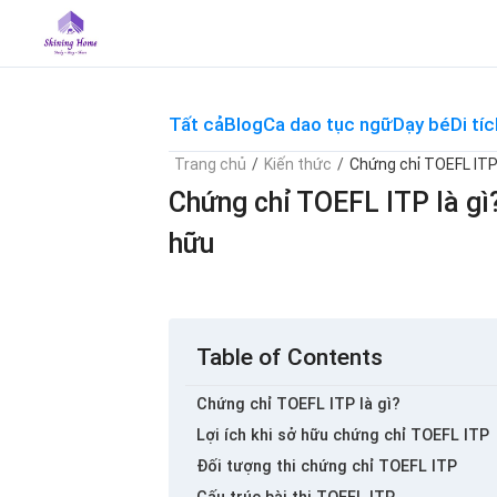
Skip
to
content
Tất cả
Blog
Ca dao tục ngữ
Dạy bé
Di tíc
Trang chủ
/
Kiến thức
/
Chứng chỉ TOEFL ITP 
Chứng chỉ TOEFL ITP là gì?
hữu
Table of Contents
Chứng chỉ TOEFL ITP là gì?
Lợi ích khi sở hữu chứng chỉ TOEFL ITP
Đối tượng thi chứng chỉ TOEFL ITP