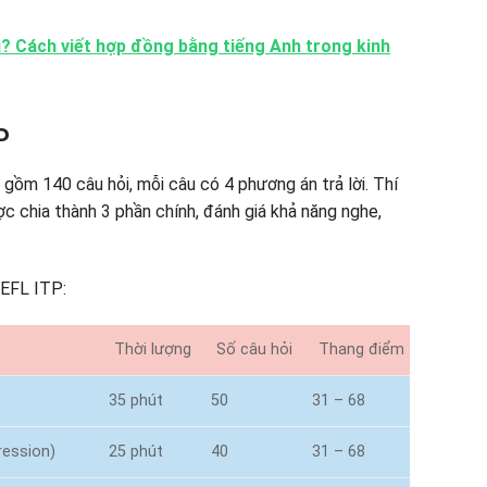
ì? Cách viết hợp đồng bằng tiếng Anh trong kinh
P
, gồm 140 câu hỏi, mỗi câu có 4 phương án trả lời. Thí
ợc chia thành 3 phần chính, đánh giá khả năng nghe,
OEFL ITP:
Thời lượng
Số câu hỏi
Thang điểm
35 phút
50
31 – 68
ression)
25 phút
40
31 – 68