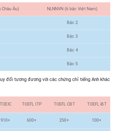
 Châu Âu)
NLNNVN (6 bậc Việt Nam)
2
Bậc 2
1
Bậc 3
2
Bậc 4
1
Bậc 5
uy đổi tương đương với các chứng chỉ tiếng Anh khác
TOEIC
TOEFL ITP
TOEFL CBT
TOEFL iBT
910+
600+
250+
100+