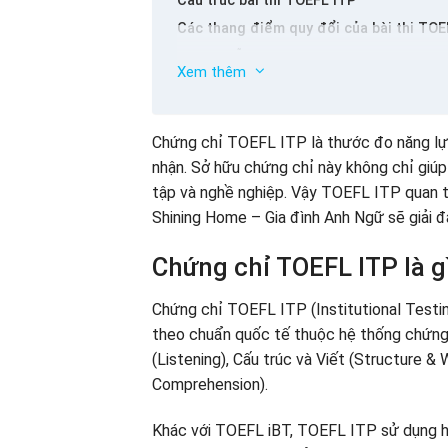
Cấu trúc bài thi TOEFL ITP
Các thang điểm quy đổi của bài thi TOE
Hướng dẫn cách đăng ký thi TOEFL ITP
Xem thêm
Lệ phí thi TOEFL ITP
Quy trình đăng ký thi TOEFL ITP trực tuy
Tài liệu ôn thi chứng chỉ TOEFL ITP
Chứng chỉ TOEFL ITP là thước đo năng lự
Đề thi thử TOEFL ITP
nhận. Sở hữu chứng chỉ này không chỉ giúp
Sách luyện thi TOEFL ITP
tập và nghề nghiệp. Vậy TOEFL ITP quan tr
Xây dựng nền tảng tiếng Anh vững chắc t
Shining Home – Gia đình Anh Ngữ sẽ giải đá
(FAQ) – Câu hỏi thường gặp về TOEFL I
Chứng chỉ TOEFL ITP là g
TOEFL ITP có giá trị trong bao lâu?
TOEFL ITP có thể dùng để du học không
Chứng chỉ TOEFL ITP (Institutional Testin
TOEFL ITP có thể thay thế TOEIC hoặc I
theo chuẩn quốc tế thuộc hệ thống chứng 
Điểm TOEFL ITP bao nhiêu là cao?
(Listening), Cấu trúc và Viết (Structure &
TOEFL ITP tổ chức ở đâu?
Comprehension).
Kết luận
Khác với TOEFL iBT, TOEFL ITP sử dụng hì