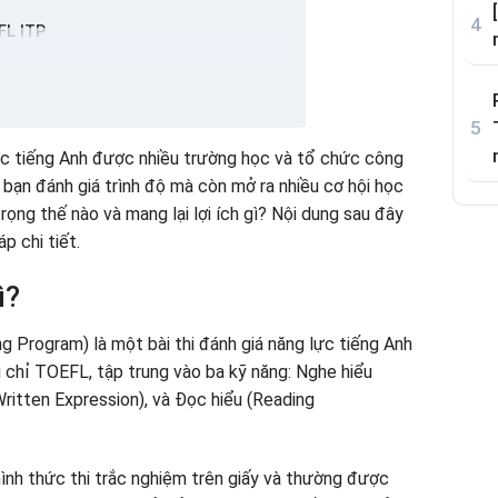
FL ITP
ến
c tiếng Anh được nhiều trường học và tổ chức công
 bạn đánh giá trình độ mà còn mở ra nhiều cơ hội học
ọng thế nào và mang lại lợi ích gì? Nội dung sau đây
ừ nhỏ với Shining Home – Gia đình Anh Ngữ
p chi tiết.
TP
ì?
?
g Program) là một bài thi đánh giá năng lực tiếng Anh
ELTS không?
chỉ TOEFL, tập trung vào ba kỹ năng: Nghe hiểu
 Written Expression), và Đọc hiểu (Reading
nh thức thi trắc nghiệm trên giấy và thường được