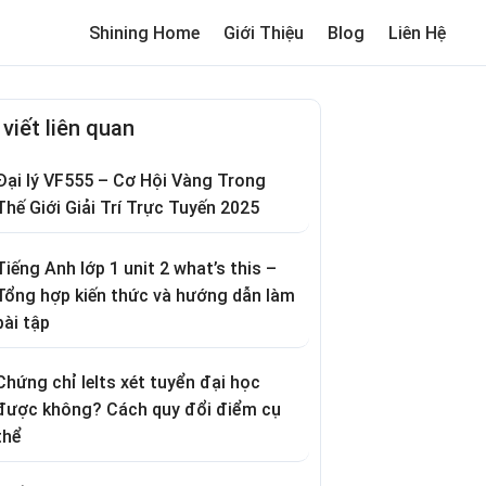
Shining Home
Giới Thiệu
Blog
Liên Hệ
me
Review trường cho bé
Thơ hay
Trò chơi dân gian
Truyện c
 viết liên quan
Đại lý VF555 – Cơ Hội Vàng Trong
Thế Giới Giải Trí Trực Tuyến 2025
Tiếng Anh lớp 1 unit 2 what’s this –
Tổng hợp kiến thức và hướng dẫn làm
bài tập
Chứng chỉ Ielts xét tuyển đại học
được không? Cách quy đổi điểm cụ
thể