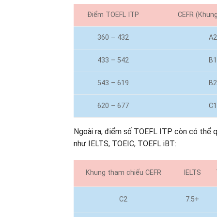
Điểm TOEFL ITP
CEFR (Khung
360 – 432
A
433 – 542
B
543 – 619
B
620 – 677
C
Ngoài ra, điểm số TOEFL ITP còn có thể q
như IELTS, TOEIC, TOEFL iBT:
Khung tham chiếu CEFR
IELTS
C2
7.5+