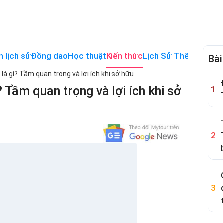
h lịch sử
Đồng dao
Học thuật
Kiến thức
Lịch Sử Thế Giới
Me
Bài
là gì? Tầm quan trọng và lợi ích khi sở hữu
 Tầm quan trọng và lợi ích khi sở