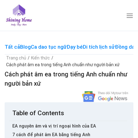
Skip
to
content
Tất cả
Blog
Ca dao tục ngữ
Dạy bé
Di tích lịch sử
Đồng dao
Trang chủ
/
Kiến thức
/
Cách phát âm ea trong tiếng Anh chuẩn như người bản xứ
Cách phát âm ea trong tiếng Anh chuẩn như
người bản xứ
Table of Contents
EA nguyên âm và vị trí ngoại hình của EA
7 cách để phát âm EA bằng tiếng Anh