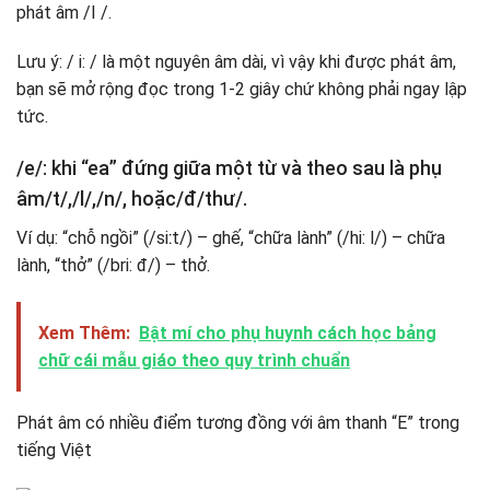
phát âm /I /.
Lưu ý: / i: / là một nguyên âm dài, vì vậy khi được phát âm,
bạn sẽ mở rộng đọc trong 1-2 giây chứ không phải ngay lập
tức.
/e/: khi “ea” đứng giữa một từ và theo sau là phụ
âm/t/,/l/,/n/, hoặc/đ/thư/.
Ví dụ: “chỗ ngồi” (/siːt/) – ghế, “chữa lành” (/hi: l/) – chữa
lành, “thở” (/bri: đ/) – thở.
Xem Thêm:
Bật mí cho phụ huynh cách học bảng
chữ cái mẫu giáo theo quy trình chuẩn
Phát âm có nhiều điểm tương đồng với âm thanh “E” trong
tiếng Việt