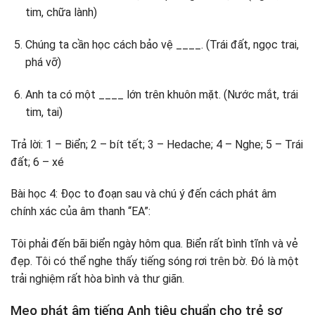
tim, chữa lành)
Chúng ta cần học cách bảo vệ ____. (Trái đất, ngọc trai,
phá vỡ)
Anh ta có một ____ lớn trên khuôn mặt. (Nước mắt, trái
tim, tai)
Trả lời: 1 – Biển; 2 – bít tết; 3 – Hedache; 4 – Nghe; 5 – Trái
đất; 6 – xé
Bài học 4: Đọc to đoạn sau và chú ý đến cách phát âm
chính xác của âm thanh “EA”:
Tôi phải đến bãi biển ngày hôm qua. Biển rất bình tĩnh và vẻ
đẹp. Tôi có thể nghe thấy tiếng sóng rơi trên bờ. Đó là một
trải nghiệm rất hòa bình và thư giãn.
Mẹo phát âm tiếng Anh tiêu chuẩn cho trẻ sơ