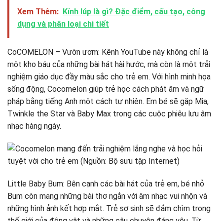
Xem Thêm:
Kính lúp là gì? Đặc điểm, cấu tạo, công
dụng và phân loại chi tiết
CoCOMELON – Vườn ươm: Kênh YouTube này không chỉ là
một kho báu của những bài hát hài hước, mà còn là một trải
nghiệm giáo dục đầy màu sắc cho trẻ em. Với hình minh họa
sống động, Cocomelon giúp trẻ học cách phát âm và ngữ
pháp bằng tiếng Anh một cách tự nhiên. Em bé sẽ gặp Mia,
Twinkle the Star và Baby Max trong các cuộc phiêu lưu âm
nhạc hàng ngày.
Little Baby Bum: Bên cạnh các bài hát của trẻ em, bé nhỏ
Bum còn mang những bài thơ ngắn với âm nhạc vui nhộn và
những hình ảnh kết hợp mắt. Trẻ sơ sinh sẽ đắm chìm trong
thế giới của động vật và những câu chuyện đáng yêu. Từ