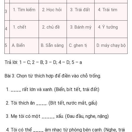
Tìm kiếm
Học hỏi
Trái đất
Trái tim
3
chết
chủ đề
Bánh mỳ
Ý tưởng
4
5
A. Biển
B. Sẵn sàng
C. ghen tị
D. máy chạy bộ
Trả lời: 1 – C; 2 – B; 3 – D; 4 – D; 5 – a
Bài 3: Chọn từ thích hợp để điền vào chỗ trống.
____ rất lớn và xanh. (Biển, bít tết, trái đất)
Tôi thích ăn ____. (Bít tết, nước mắt, gấu)
Mẹ tôi có một _____ xấu. (Đau đầu, nghe, nặng)
Tôi có thể ____ âm nhạc từ phòng bên cạnh. (Nghe, trái