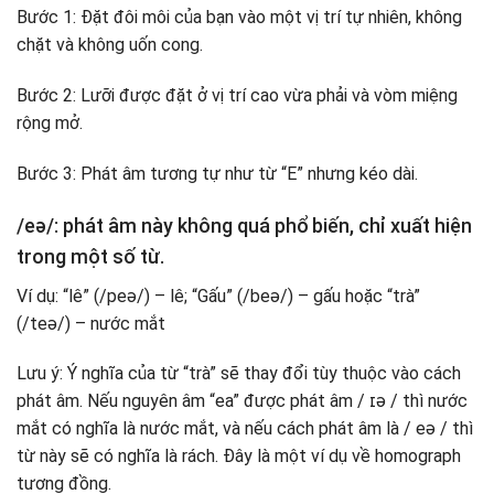
Bước 1: Đặt đôi môi của bạn vào một vị trí tự nhiên, không
chặt và không uốn cong.
Bước 2: Lưỡi được đặt ở vị trí cao vừa phải và vòm miệng
rộng mở.
Bước 3: Phát âm tương tự như từ “E” nhưng kéo dài.
/eə/: phát âm này không quá phổ biến, chỉ xuất hiện
trong một số từ.
Ví dụ: “lê” (/peə/) – lê; “Gấu” (/beə/) – gấu hoặc “trà”
(/teə/) – nước mắt
Lưu ý: Ý nghĩa của từ “trà” sẽ thay đổi tùy thuộc vào cách
phát âm. Nếu nguyên âm “ea” được phát âm / ɪə / thì nước
mắt có nghĩa là nước mắt, và nếu cách phát âm là / eə / thì
từ này sẽ có nghĩa là rách. Đây là một ví dụ về homograph
tương đồng.