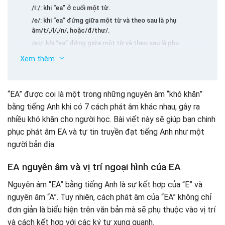
/I:/: khi “ea” ở cuối một từ.
/e/: khi “ea” đứng giữa một từ và theo sau là phụ
âm/t/,/l/,/n/, hoặc/đ/thư/.
/eɪ/: khi “ea” đứng giữa một từ và theo sau là phụ
âm/k/,/t/,/dʒ/.
Xem thêm
/ɪə/: khi “ea” ở phía trước phụ âm “r”
/ɜː/: khi mặt sau “ea” là một phụ âm “r” khác với một phụ
Bài tập thực hành phát âm EA
âm khác.
“EA” được coi là một trong những nguyên âm “khó khăn”
Mẹo phát âm tiếng Anh tiêu chuẩn cho trẻ sơ sinh
/eə/: phát âm này không quá phổ biến, chỉ xuất hiện trong
bằng tiếng Anh khi có 7 cách phát âm khác nhau, gây ra
một số từ.
Thực hành lắng nghe thông qua các kênh YouTube
nhiều khó khăn cho người học. Bài viết này sẽ giúp bạn chinh
/ː/: Đây là cách phát âm của “ea” chỉ xuất hiện trong từ
Học cách phát âm thông qua khóa học nói khỉ
phục phát âm EA và tự tin truyền đạt tiếng Anh như một
“trái tim” (/hːt/) – trái tim.
người bản địa.
EA nguyên âm và vị trí ngoại hình của EA
Nguyên âm “EA” bằng tiếng Anh là sự kết hợp của “E” và
nguyên âm “A”. Tuy nhiên, cách phát âm của “EA” không chỉ
đơn giản là biểu hiện trên văn bản mà sẽ phụ thuộc vào vị trí
và cách kết hợp với các ký tự xung quanh.