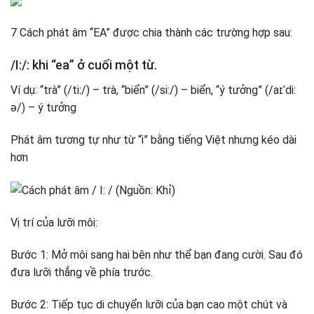
7 Cách phát âm “EA” được chia thành các trường hợp sau:
/I:/: khi “ea” ở cuối một từ.
Ví dụ: “trà” (/tiː/) – trà, “biển” (/si:/) – biển, “ý tưởng” (/aɪˈdi:
ə/) – ý tưởng
Phát âm tương tự như từ “i” bằng tiếng Việt nhưng kéo dài
hơn
Vị trí của lưỡi môi:
Bước 1: Mở môi sang hai bên như thể bạn đang cười. Sau đó
đưa lưỡi thẳng về phía trước.
Bước 2: Tiếp tục di chuyển lưỡi của bạn cao một chút và