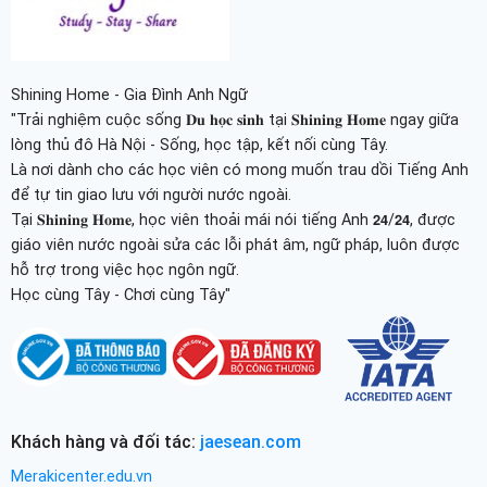
Shining Home - Gia Đình Anh Ngữ
"Trải nghiệm cuộc sống 𝐃𝐮 𝐡𝐨̣𝐜 𝐬𝐢𝐧𝐡 tại 𝐒𝐡𝐢𝐧𝐢𝐧𝐠 𝐇𝐨𝐦𝐞 ngay giữa
lòng thủ đô Hà Nội - Sống, học tập, kết nối cùng Tây.
Là nơi dành cho các học viên có mong muốn trau dồi Tiếng Anh
để tự tin giao lưu với người nước ngoài.
Tại 𝐒𝐡𝐢𝐧𝐢𝐧𝐠 𝐇𝐨𝐦𝐞, học viên thoải mái nói tiếng Anh 𝟮𝟰/𝟮𝟰, được
giáo viên nước ngoài sửa các lỗi phát âm, ngữ pháp, luôn được
hỗ trợ trong việc học ngôn ngữ.
Học cùng Tây - Chơi cùng Tây"
Khách hàng và đối tác:
jaesean.com
Merakicenter.edu.vn