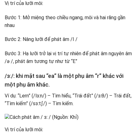
Vị trí của lưỡi môi:
Bước 1: Mở miệng theo chiều ngang, môi và hai răng gần
nhau
Bước 2: Nâng lưỡi để phát âm /I /
Bước 3: Hạ lưỡi trở lại vị trí tự nhiên để phát âm nguyên âm
/ə /, phát âm tương tự như từ “E”
/ɜː/: khi mặt sau “ea” là một phụ âm “r” khác với
một phụ âm khác.
Ví dụ: “Lern” (/lɜːn/) – Tìm hiểu, “Trái đất” (/ɜːθ/) – Trái đất,
“Tìm kiếm” (/sɜːtʃ/) – Tìm kiếm.
Vị trí của lưỡi môi: