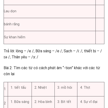
Lau dọn
bánh răng
Sự khan hiếm
Trả lời: lông – /e /; Bữa sáng – /e /; Sạch – /i: /; thiết bị – /
ɪə /; Thân yêu – /ɜː /
Bài 2: Tìm các từ có cách phát âm “-tion” khác với các từ
còn lại
tiết tấu
Nhiệt
mồ hôi
Thịt
1
Bữa sáng
Hòa bình
Bít tết
Sự vĩ đại
2