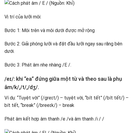
Vị trí của lưỡi môi:
Bước 1: Môi trên và môi dưới được mở rộng
Bước 2: Giải phóng lưỡi và đặt đầu lưỡi ngay sau răng bên
dưới.
Bước 3: Phát âm nhẹ nhàng /E /.
/eɪ/: khi “ea” đứng giữa một từ và theo sau là phụ
âm/k/,/t/,/dʒ/.
Ví dụ: “Tuyệt vời” (/ɡreɪt/) – tuyệt vời, “bít tết” (/bít tết/) –
bít tết, “break” (/breeɪk/) – break
Phát âm kết hợp âm thanh /e /và âm thanh /i / /