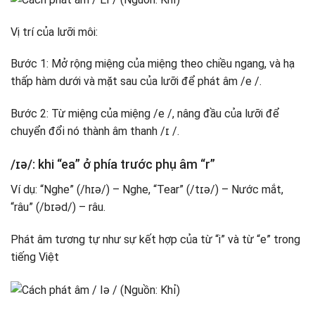
Vị trí của lưỡi môi:
Bước 1: Mở rộng miệng của miệng theo chiều ngang, và hạ
thấp hàm dưới và mặt sau của lưỡi để phát âm /e /.
Bước 2: Từ miệng của miệng /e /, nâng đầu của lưỡi để
chuyển đổi nó thành âm thanh /ɪ /.
/ɪə/: khi “ea” ở phía trước phụ âm “r”
Ví dụ: “Nghe” (/hɪə/) – Nghe, “Tear” (/tɪə/) – Nước mắt,
“râu” (/bɪəd/) – râu.
Phát âm tương tự như sự kết hợp của từ “i” và từ “e” trong
tiếng Việt