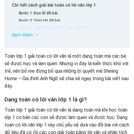
Chi tiết cách giải bài toán có lời văn lớp 1
Bước 1: Đọc kĩ đề bài
Bước 2: Tóm tắt đề bài
Bước 3: Tìm cách giải bài toán phù hợp
Xem thêm
Bước 4: Trình bày lời giải
Bước 5: Kiểm tra lại bài làm và đáp số
Tổng hợp một số bài toán có lời văn lớp 1 có đáp án
Toán lớp 1 giải toán có lời văn là một dạng toán mà các bé
để bé luyện tập
sẽ được học và làm quen. Nhưng vì đây là kiến thức khó với
Bài tập 1
trẻ, nên bố mẹ đừng bỏ qua những bí quyết mà Shining
Bài tập 2
Home – Gia đình Anh Ngữ sẽ chia sẻ ngay trong bài viết sau
Bài tập 3
đây.
Bài tập 4
Bài tập 5
Dạng toán có lời văn lớp 1 là gì?
Bài tập 6
Toán lớp 1 giải toán có lời văn là dạng toán mà khi học toán
Bài tập 7
Một số những lưu ý khi giải toán có lời văn lớp 1
lớp 1 cơ bản các con sẽ được làm quen và được học. Dạng
Bài tập 8
Bí quyết giúp bé học toán lớp 1 giải toán có lời văn
toán có lời văn lớp 1 này chủ yếu sẽ dựa vào đề bài với cách
Bài tập 9
hiệu quả
dữ liệu đã có rồi các con giải toán bằng lời văn và phân tích
Bài tập 10