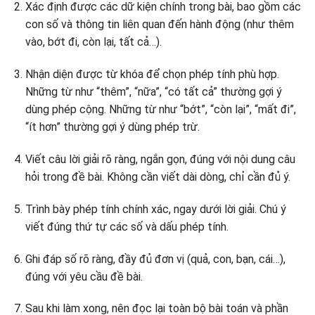
Xác định được các dữ kiện chính trong bài, bao gồm các
con số và thông tin liên quan đến hành động (như thêm
vào, bớt đi, còn lại, tất cả…).
Nhận diện được từ khóa để chọn phép tính phù hợp.
Những từ như “thêm”, “nữa”, “có tất cả” thường gợi ý
dùng phép cộng. Những từ như “bớt”, “còn lại”, “mất đi”,
“ít hơn” thường gợi ý dùng phép trừ.
Viết câu lời giải rõ ràng, ngắn gọn, đúng với nội dung câu
hỏi trong đề bài. Không cần viết dài dòng, chỉ cần đủ ý.
Trình bày phép tính chính xác, ngay dưới lời giải. Chú ý
viết đúng thứ tự các số và dấu phép tính.
Ghi đáp số rõ ràng, đầy đủ đơn vị (quả, con, bạn, cái…),
đúng với yêu cầu đề bài.
Sau khi làm xong, nên đọc lại toàn bộ bài toán và phần