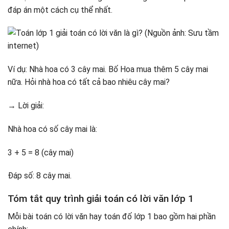
Học toán lớp 1 giải toán có lời văn cùng với Shining Home
đáp án một cách cụ thể nhất.
– Gia đình Anh Ngữ Math
Bài tập 11
Dạy bé hiểu được bản chất của phép tính cộng và trừ
Bài tập 12
Hướng dẫn con cách tóm tắt đề bài
Bài tập 13
Ứng dụng toán có lời văn vào thực tế
Bài tập 14
Cho con làm bài tập thường xuyên
Bài tập 15
Ví dụ: Nhà hoa có 3 cây mai. Bố Hoa mua thêm 5 cây mai
nữa. Hỏi nhà hoa có tất cả bao nhiêu cây mai?
→ Lời giải:
Nhà hoa có số cây mai là:
3 + 5 = 8 (cây mai)
Đáp số: 8 cây mai.
Tóm tắt quy trình giải toán có lời văn lớp 1
Mỗi bài toán có lời văn hay toán đố lớp 1 bao gồm hai phần