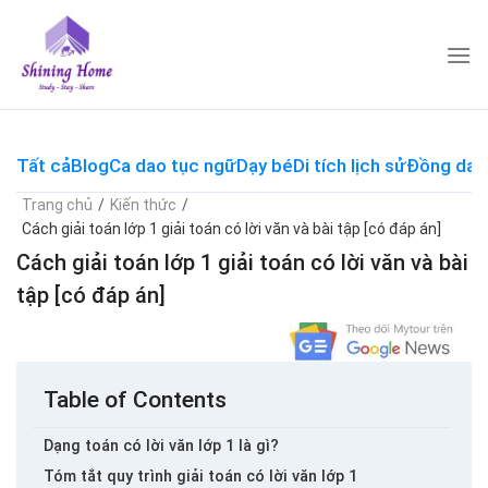
Skip
to
content
Tất cả
Blog
Ca dao tục ngữ
Dạy bé
Di tích lịch sử
Đồng dao
Trang chủ
/
Kiến thức
/
Cách giải toán lớp 1 giải toán có lời văn và bài tập [có đáp án]
Cách giải toán lớp 1 giải toán có lời văn và bài
tập [có đáp án]
Table of Contents
Dạng toán có lời văn lớp 1 là gì?
Tóm tắt quy trình giải toán có lời văn lớp 1