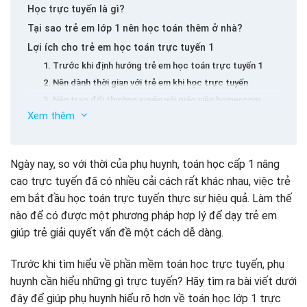
Học trực tuyến là gì?
Tại sao trẻ em lớp 1 nên học toán thêm ở nhà?
Lợi ích cho trẻ em học toán trực tuyến 1
1. Trước khi định hướng trẻ em học toán trực tuyến 1
2. Nên dành thời gian với trẻ em khi học trực tuyến
3. Nên trao đổi thường xuyên với giáo viên homeroom
Xem thêm
4. Hỗ trợ em bé của bạn khi tham gia các bài học trực
tuyến
Phần mềm và trang web của toán học cấp 1 có hiệu
Ngày nay, so với thời của phụ huynh, toán học cấp 1 nâng
quả nhất
cao trực tuyến đã có nhiều cải cách rất khác nhau, việc trẻ
1. Shining Home – Gia đình Anh Ngữ Math áp dụng học
toán bằng tiếng Anh trực tuyến số 1 tại Việt Nam
em bắt đầu học toán trực tuyến thực sự hiệu quả. Làm thế
2. Gogoedu.vn Lớp 1 Toán học trực tuyến tại nhà
nào để có được một phương pháp hợp lý để dạy trẻ em
3. VNDOC.com đã học toán 1 trực tuyến
giúp trẻ giải quyết vấn đề một cách dễ dàng.
4. Hỗ trợ trẻ học toán học lớp 1 trực tuyến với
toxtieuhoc.vn
Trước khi tìm hiểu về phần mềm toán học trực tuyến, phụ
5.
huynh cần hiểu những gì trực tuyến? Hãy tìm ra bài viết dưới
6. Hỗ trợ trẻ em học toán lớp 1 trực tuyến với
đây để giúp phụ huynh hiểu rõ hơn về toán học lớp 1 trực