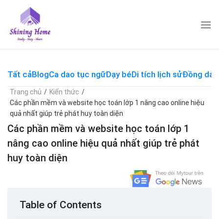
Skip
to
content
Tất cả
Blog
Ca dao tục ngữ
Dạy bé
Di tích lịch sử
Đồng dao
Trang chủ
/
Kiến thức
/
Các phần mềm và website học toán lớp 1 nâng cao online hiệu
quả nhất giúp trẻ phát huy toàn diện
Các phần mềm và website học toán lớp 1
nâng cao online hiệu quả nhất giúp trẻ phát
huy toàn diện
Table of Contents