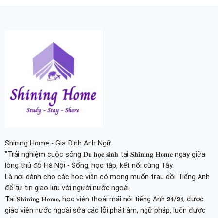
Shining Home - Gia Đình Anh Ngữ
"Trải nghiệm cuộc sống 𝐃𝐮 𝐡𝐨̣𝐜 𝐬𝐢𝐧𝐡 tại 𝐒𝐡𝐢𝐧𝐢𝐧𝐠 𝐇𝐨𝐦𝐞 ngay giữa
lòng thủ đô Hà Nội - Sống, học tập, kết nối cùng Tây.
Là nơi dành cho các học viên có mong muốn trau dồi Tiếng Anh
để tự tin giao lưu với người nước ngoài.
Tại 𝐒𝐡𝐢𝐧𝐢𝐧𝐠 𝐇𝐨𝐦𝐞, học viên thoải mái nói tiếng Anh 𝟮𝟰/𝟮𝟰, được
giáo viên nước ngoài sửa các lỗi phát âm, ngữ pháp, luôn được