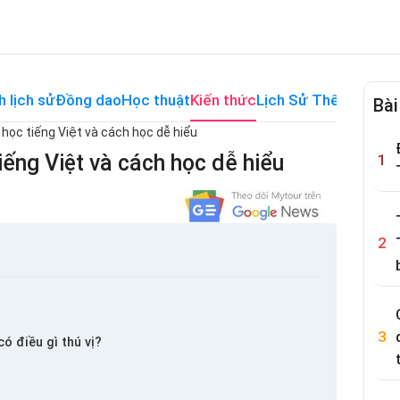
h lịch sử
Đồng dao
Học thuật
Kiến thức
Lịch Sử Thế Giới
Me
Bài
học tiếng Việt và cách học dễ hiểu
ếng Việt và cách học dễ hiểu
ó điều gì thú vị?