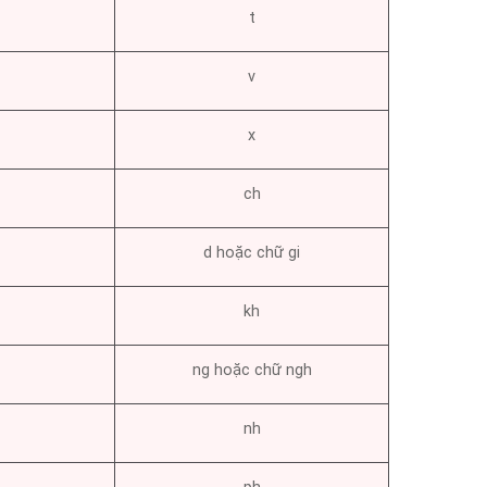
t
v
x
ch
d hoặc chữ gi
kh
ng hoặc chữ ngh
nh