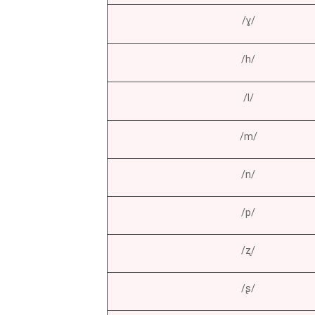
/ɣ/
/h/
/l/
/m/
/n/
/p/
/ʐ/
/ʂ/