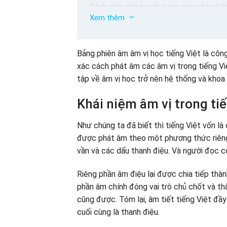
Cách giúp phụ huynh luyện âm vị học tiế
Xem thêm
Trò chơi nhận biết phiên âm âm vị học tiế
Tìm kiếm đồ vật chứa các âm vị trong tiế
Vẽ tranh từ các âm vị học tiếng Việt
Bảng phiên âm âm vị học tiếng Việt là côn
Xếp hột hạt
xác cách phát âm các âm vị trong tiếng Vi
Tổ chức thi nhanh tay nhanh mắt luyện ph
tập về âm vị học trở nên hệ thống và khoa
Cùng VShining Home – Gia đình Anh Ngữ 
chóng
Khái niệm âm vị trong ti
Học vần
Học nghe
Như chúng ta đã biết thì tiếng Việt vốn là
Học đọc
được phát âm theo một phương thức riêng.
Lợi ích tuyệt vời khi cho trẻ nhỏ học t
vần và các dấu thanh điệu. Và người đọc 
Bé đọc trôi chảy hơn
Riêng phần âm điệu lại được chia tiếp thà
Giúp trẻ nhỏ có được vốn từ vựng đa dạ
phần âm chính đóng vai trò chủ chốt và thấ
Bé có các kiến thức hữu ích về đời sống
cũng được. Tóm lại, âm tiết tiếng Việt đầ
Bé tự tin giao tiếp khi học với VShining 
cuối cùng là thanh điệu.