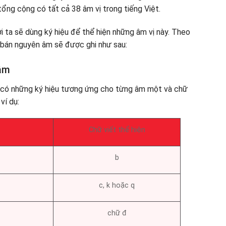
ì tổng cộng có tất cả 38 âm vị trong tiếng Việt.
i ta sẽ dùng ký hiệu để thể hiện những âm vị này. Theo
 bán nguyên âm sẽ được ghi như sau:
 âm
ẽ có những ký hiệu tương ứng cho từng âm một và chữ
ví dụ:
Chữ viết thể hiện
b
c, k hoặc q
chữ đ