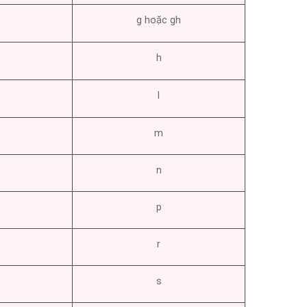
g hoặc gh
h
l
m
n
p
r
s