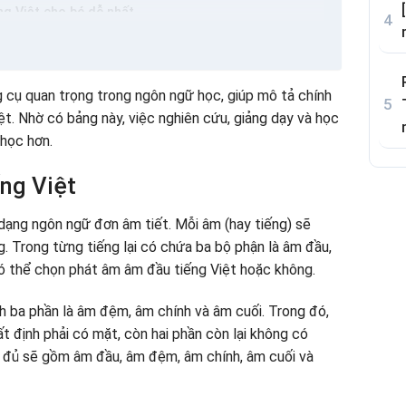
ng Việt cho bé dễ nhất
ng việt
ng Việt
g cụ quan trọng trong ngôn ngữ học, giúp mô tả chính
ệt. Nhờ có bảng này, việc nghiên cứu, giảng dạy và học
iên âm âm vị học tiếng Việt cho bé
 học hơn.
học chữ cái và âm vị tiếng Việt một cách nhanh
ếng Việt
 dạng ngôn ngữ đơn âm tiết. Mỗi âm (hay tiếng) sẽ
 Trong từng tiếng lại có chứa ba bộ phận là âm đầu,
iếng Việt với VShining Home – Gia đình Anh Ngữ
có thể chọn phát âm âm đầu tiếng Việt hoặc không.
nh ba phần là âm đệm, âm chính và âm cuối. Trong đó,
ng, phong phú
t định phải có mặt, còn hai phần còn lại không có
 xung quanh
y đủ sẽ gồm âm đầu, âm đệm, âm chính, âm cuối và
Home – Gia đình Anh Ngữ