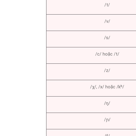
/t/
/v/
/s/
/c/ hoặc /t/
/z/
/χ/, /x/ hoặc /kʰ/
/ŋ/
/ɲ/