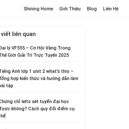
Shining Home
Giới Thiệu
Blog
Liên Hệ
me
Review trường cho bé
Thơ hay
Trò chơi dân gian
Truyện c
 viết liên quan
Đại lý VF555 – Cơ Hội Vàng Trong
Thế Giới Giải Trí Trực Tuyến 2025
Tiếng Anh lớp 1 unit 2 what’s this –
Tổng hợp kiến thức và hướng dẫn làm
bài tập
Chứng chỉ Ielts xét tuyển đại học
được không? Cách quy đổi điểm cụ
thể