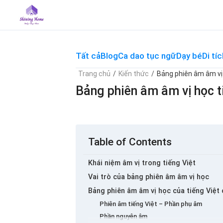
Skip
to
content
Tất cả
Blog
Ca dao tục ngữ
Dạy bé
Di tíc
Trang chủ
/
Kiến thức
/
Bảng phiên âm âm vị 
Bảng phiên âm âm vị học ti
Table of Contents
Khái niệm âm vị trong tiếng Việt
Vai trò của bảng phiên âm âm vị học
Bảng phiên âm âm vị học của tiếng Việt c
Phiên âm tiếng Việt – Phần phụ âm
Phần nguyên âm