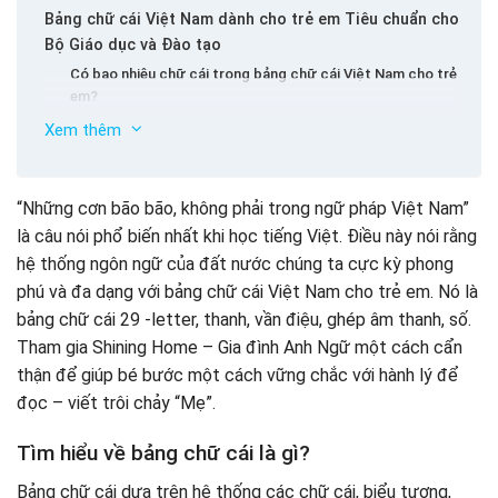
Bảng chữ cái Việt Nam dành cho trẻ em Tiêu chuẩn cho
Bộ Giáo dục và Đào tạo
Có bao nhiêu chữ cái trong bảng chữ cái Việt Nam cho trẻ
em?
Có bao nhiêu loại bảng chữ cái trong tiếng Việt?
Xem thêm
Bảng chữ cái viết hoa
Bảng chữ cái bình thường
Nguyên âm bằng bảng chữ cái Việt Nam
“Những cơn bão bão, không phải trong ngữ pháp Việt Nam”
Phụ âm trong bảng chữ cái Việt Nam cho em bé
là câu nói phổ biến nhất khi học tiếng Việt. Điều này nói rằng
Ứng dụng cho trẻ em để cải thiện kiến ​​thức – Vmonkey
Thanh đánh dấu trong bảng chữ cái Việt Nam
hệ thống ngôn ngữ của đất nước chúng ta cực kỳ phong
phú và đa dạng với bảng chữ cái Việt Nam cho trẻ em. Nó là
bảng chữ cái 29 -letter, thanh, vần điệu, ghép âm thanh, số.
Tham gia Shining Home – Gia đình Anh Ngữ một cách cẩn
thận để giúp bé bước một cách vững chắc với hành lý để
đọc – viết trôi chảy “Mẹ”.
Tìm hiểu về bảng chữ cái là gì?
Bảng chữ cái dựa trên hệ thống các chữ cái, biểu tượng,