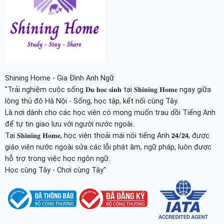
Shining Home - Gia Đình Anh Ngữ
"Trải nghiệm cuộc sống 𝐃𝐮 𝐡𝐨̣𝐜 𝐬𝐢𝐧𝐡 tại 𝐒𝐡𝐢𝐧𝐢𝐧𝐠 𝐇𝐨𝐦𝐞 ngay giữa
lòng thủ đô Hà Nội - Sống, học tập, kết nối cùng Tây.
Là nơi dành cho các học viên có mong muốn trau dồi Tiếng Anh
để tự tin giao lưu với người nước ngoài.
Tại 𝐒𝐡𝐢𝐧𝐢𝐧𝐠 𝐇𝐨𝐦𝐞, học viên thoải mái nói tiếng Anh 𝟮𝟰/𝟮𝟰, được
giáo viên nước ngoài sửa các lỗi phát âm, ngữ pháp, luôn được
hỗ trợ trong việc học ngôn ngữ.
Học cùng Tây - Chơi cùng Tây"