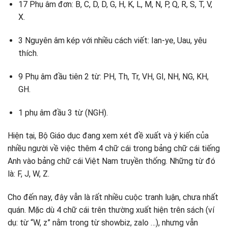
17 Phụ âm đơn: B, C, D, D, G, H, K, L, M, N, P, Q, R, S, T, V,
X.
3 Nguyên âm kép với nhiều cách viết: Ian-ye, Uau, yêu
thích.
9 Phụ âm đầu tiên 2 từ: PH, Th, Tr, VH, GI, NH, NG, KH,
GH.
1 phụ âm đầu 3 từ (NGH).
Hiện tại, Bộ Giáo dục đang xem xét đề xuất và ý kiến ​​của
nhiều người về việc thêm 4 chữ cái trong bảng chữ cái tiếng
Anh vào bảng chữ cái Việt Nam truyền thống. Những từ đó
là: F, J, W, Z.
Cho đến nay, đây vẫn là rất nhiều cuộc tranh luận, chưa nhất
quán. Mặc dù 4 chữ cái trên thường xuất hiện trên sách (ví
dụ: từ “W, z” nằm trong từ showbiz, zalo …), nhưng vẫn