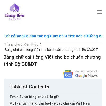
Skip
to
content
Tất cả
Blog
Ca dao tục ngữ
Dạy bé
Di tích lịch sử
Đồng dao
Trang chủ
/
Kiến thức
/
Bảng chữ cái tiếng Việt cho bé chuẩn chương trình Bộ GD&ĐT
Bảng chữ cái tiếng Việt cho bé chuẩn chương
trình Bộ GD&ĐT
Table of Contents
Tìm hiểu về bảng chữ cái là gì?
Một vài tính năng cần biết về các chữ cái Việt Nam