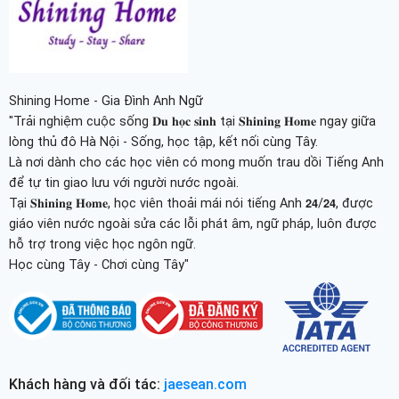
Shining Home - Gia Đình Anh Ngữ
"Trải nghiệm cuộc sống 𝐃𝐮 𝐡𝐨̣𝐜 𝐬𝐢𝐧𝐡 tại 𝐒𝐡𝐢𝐧𝐢𝐧𝐠 𝐇𝐨𝐦𝐞 ngay giữa
lòng thủ đô Hà Nội - Sống, học tập, kết nối cùng Tây.
Là nơi dành cho các học viên có mong muốn trau dồi Tiếng Anh
để tự tin giao lưu với người nước ngoài.
Tại 𝐒𝐡𝐢𝐧𝐢𝐧𝐠 𝐇𝐨𝐦𝐞, học viên thoải mái nói tiếng Anh 𝟮𝟰/𝟮𝟰, được
giáo viên nước ngoài sửa các lỗi phát âm, ngữ pháp, luôn được
hỗ trợ trong việc học ngôn ngữ.
Học cùng Tây - Chơi cùng Tây"
Khách hàng và đối tác:
jaesean.com