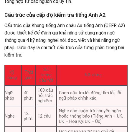
tổng hợp từ các nguồn có uy tín.
Cấu trúc của cấp độ kiểm tra tiếng Anh A2
Cấu trúc của Khung tiếng Anh châu Âu tiếng Anh (CEFR A2)
được thiết kế để đánh giá khả năng sử dụng ngôn ngữ
thông qua 4 kỹ năng: nghe, nói, đọc, viết và khả năng ngữ
pháp. Dưới đây là chi tiết cấu trúc của từng phần trong bài
kiểm tra:
Số
Kỹ
Thời
lượng
Nội dung
năng
gian
câu hỏi
100 câu
Ngữ
40
Chọn câu trả lời đúng, tìm lỗi, lỗi
hỏi trắc
pháp
phút
ngữ pháp chính xác
nghiệm
Nghe các cuộc trò chuyện ngắn
12
Nghe
12 câu
hoặc thông báo (Tiếng Anh – UK,
phút
UK – Hoa Kỳ, UK – Úc)
Đọc đoạn văn từ các chủ đề