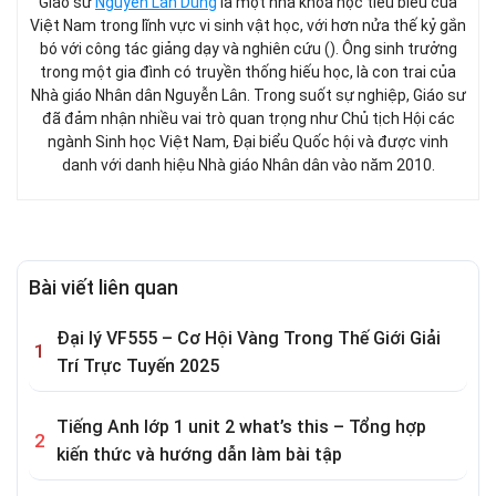
Giáo sư
Nguyễn Lân Dũng
là một nhà khoa học tiêu biểu của
Việt Nam trong lĩnh vực vi sinh vật học, với hơn nửa thế kỷ gắn
bó với công tác giảng dạy và nghiên cứu (). Ông sinh trưởng
trong một gia đình có truyền thống hiếu học, là con trai của
Nhà giáo Nhân dân Nguyễn Lân. Trong suốt sự nghiệp, Giáo sư
đã đảm nhận nhiều vai trò quan trọng như Chủ tịch Hội các
ngành Sinh học Việt Nam, Đại biểu Quốc hội và được vinh
danh với danh hiệu Nhà giáo Nhân dân vào năm 2010.
Bài viết liên quan
Đại lý VF555 – Cơ Hội Vàng Trong Thế Giới Giải
Trí Trực Tuyến 2025
Tiếng Anh lớp 1 unit 2 what’s this – Tổng hợp
kiến thức và hướng dẫn làm bài tập