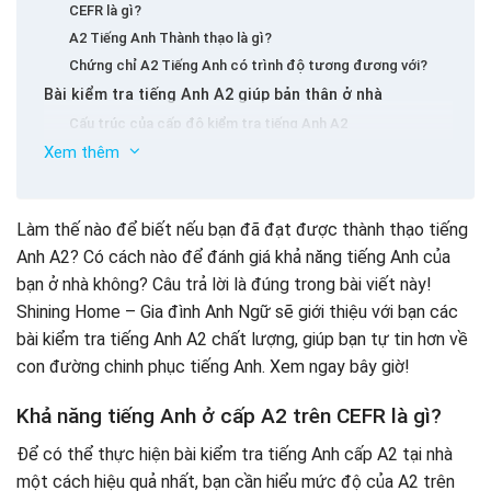
CEFR là gì?
A2 Tiếng Anh Thành thạo là gì?
Chứng chỉ A2 Tiếng Anh có trình độ tương đương với?
Bài kiểm tra tiếng Anh A2 giúp bản thân ở nhà
Cấu trúc của cấp độ kiểm tra tiếng Anh A2
Xem thêm
Kiểm tra A2 miễn phí cho A2 (có câu trả lời)
A2 Các công cụ hỗ trợ trình độ tiếng Anh trực tuyến
1. Bài kiểm tra tiếng Anh trực tuyến (Kiểm tra cấp độ A2)
Làm thế nào để biết nếu bạn đã đạt được thành thạo tiếng
2. Kiểm tra vị trí trực tuyến Oxford
Anh A2? Có cách nào để đánh giá khả năng tiếng Anh của
3. Bài kiểm tra-Anh (kiểm tra cấp độ A2)
bạn ở nhà không? Câu trả lời là đúng trong bài viết này!
4. Bài kiểm tra tiếng Anh trực tuyến của Hội đồng Anh
Shining Home – Gia đình Anh Ngữ sẽ giới thiệu với bạn các
(APTIS)
bài kiểm tra tiếng Anh A2 chất lượng, giúp bạn tự tin hơn về
5. EF SET (Kiểm tra cấp độ A2)
con đường chinh phục tiếng Anh. Xem ngay bây giờ!
Phát triển toàn diện 4 kỹ năng tiếng Anh với Junior
Junior
Khả năng tiếng Anh ở cấp A2 trên CEFR là gì?
Để có thể thực hiện bài kiểm tra tiếng Anh cấp A2 tại nhà
một cách hiệu quả nhất, bạn cần hiểu mức độ của A2 trên