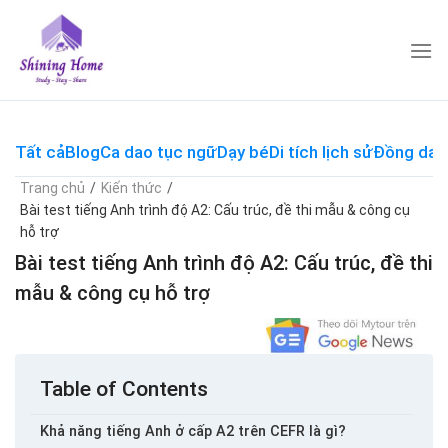
Skip
to
content
Tất cả
Blog
Ca dao tục ngữ
Dạy bé
Di tích lịch sử
Đồng dao
Trang chủ
/
Kiến thức
/
Bài test tiếng Anh trình độ A2: Cấu trúc, đề thi mẫu & công cụ
hỗ trợ
Bài test tiếng Anh trình độ A2: Cấu trúc, đề thi
mẫu & công cụ hỗ trợ
Table of Contents
Khả năng tiếng Anh ở cấp A2 trên CEFR là gì?