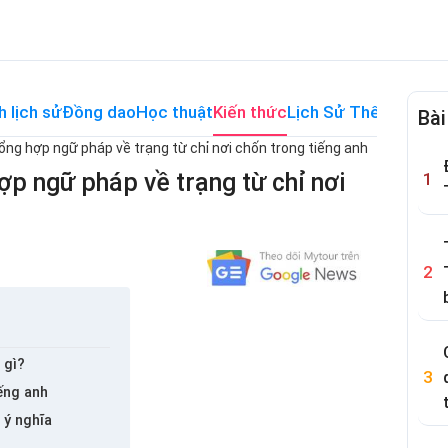
h lịch sử
Đồng dao
Học thuật
Kiến thức
Lịch Sử Thế Giới
Me
Bài
ổng hợp ngữ pháp về trạng từ chỉ nơi chốn trong tiếng anh
ợp ngữ pháp về trạng từ chỉ nơi
 gì?
ếng anh
 ý nghĩa