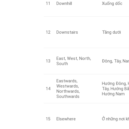
11
Downhill
Xuống dốc
12
Downstairs
Tầng dưới
East, West, North,
13
Đông, Tây, Na
South
Eastwards,
Hướng Đông,
Westwards,
14
Tây, Hướng Bắ
Northwards,
Hướng Nam
Southwards
15
Elsewhere
Ở những nơi k