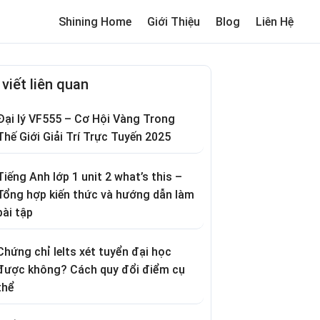
Shining Home
Giới Thiệu
Blog
Liên Hệ
me
Review trường cho bé
Thơ hay
Trò chơi dân gian
Truyện c
 viết liên quan
Đại lý VF555 – Cơ Hội Vàng Trong
Thế Giới Giải Trí Trực Tuyến 2025
Tiếng Anh lớp 1 unit 2 what’s this –
Tổng hợp kiến thức và hướng dẫn làm
bài tập
Chứng chỉ Ielts xét tuyển đại học
được không? Cách quy đổi điểm cụ
thể