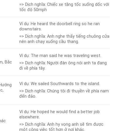
=> Dịch nghĩa: Chiếc xe tăng tốc xuống dốc với
tốc độ 50mph
Ví dụ: He heard the doorbell ring so he ran
downstairs.
=> Dịch nghĩa: Anh nghe thấy tiếng chuông cửa
nên anh chạy xuống cầu thang.
Ví dụ: The man said he was traveling west.
m, Bắc
=> Dịch nghĩa: Người đàn ông nói anh ta đang
đi về phía tây.
Ví dụ: We sailed Southwards to the island.
 Hướng
c,
=> Dịch nghĩa: Chúng tôi đi thuyền về phía nam
đến đảo.
Ví dụ: He hoped he would find a better job
elsewhere.
hác
=> Dịch nghĩa: Anh hy vọng anh sẽ tìm được
một công việc tốt hơn ở nơi khác.