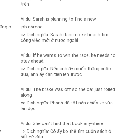
trên
Ví dụ: Sarah is planning to find a new
cũng ở
job abroad.
=> Dịch nghĩa: Sarah đang có kế hoạch tìm
công việc mới ở nước ngoài
Ví dụ: If he wants to win the race, he needs to
stay ahead.
=> Dịch nghĩa: Nếu anh ấy muốn thắng cuộc
đua, anh ấy cần tiến lên trước
Ví dụ: The brake was off so the car just rolled
along.
=> Dịch nghĩa: Phanh đã tắt nên chiếc xe vừa
lăn dọc.
Ví dụ: She can’t find that book anywhere.
o
=> Dịch nghĩa: Cô ấy ko thể tìm cuốn sách ở
bất cứ đâu