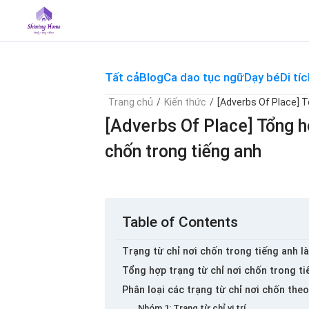
Skip
to
content
Tất cả
Blog
Ca dao tục ngữ
Dạy bé
Di tíc
Trang chủ
/
Kiến thức
/
[Adverbs Of Place] T
[Adverbs Of Place] Tổng h
chốn trong tiếng anh
Table of Contents
Trạng từ chỉ nơi chốn trong tiếng anh là
Tổng hợp trạng từ chỉ nơi chốn trong ti
Phân loại các trạng từ chỉ nơi chốn theo
Nhóm 1: Trạng từ chỉ vị trí