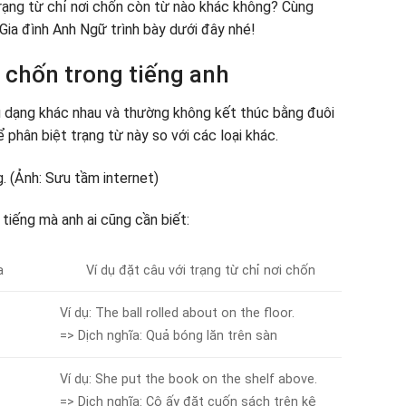
 trạng từ chỉ nơi chốn còn từ nào khác không? Cùng
ia đình Anh Ngữ trình bày dưới đây nhé!
i chốn trong tiếng anh
ều dạng khác nhau và thường không kết thúc bằng đuôi
ể phân biệt trạng từ này so với các loại khác.
 tiếng mà anh ai cũng cần biết:
a
Ví dụ đặt câu với trạng từ chỉ nơi chốn
Ví dụ: The ball rolled about on the floor.
=> Dịch nghĩa: Quả bóng lăn trên sàn
Ví dụ: She put the book on the shelf above.
=> Dịch nghĩa: Cô ấy đặt cuốn sách trên kệ