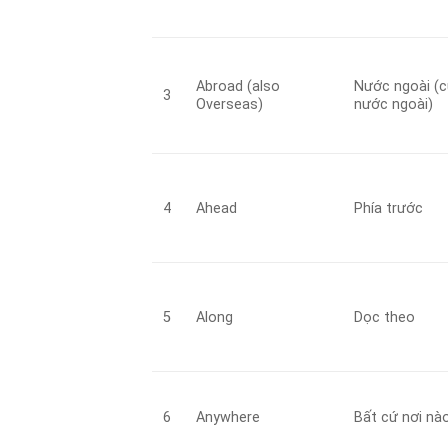
Abroad (also
Nước ngoài (
3
Overseas)
nước ngoài)
4
Ahead
Phía trước
5
Along
Dọc theo
6
Anywhere
Bất cứ nơi nà