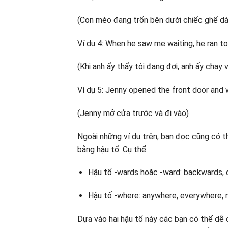
(Con mèo đang trốn bên dưới chiếc ghế dà
Ví dụ 4: When he saw me waiting, he ran t
(Khi anh ấy thấy tôi đang đợi, anh ấy chạy v
Ví dụ 5: Jenny opened the front door and w
(Jenny mở cửa trước và đi vào)
Ngoài những ví dụ trên, bạn đọc cũng có th
bằng hậu tố. Cụ thể:
Hậu tố -wards hoặc -ward: backwards,
Hậu tố -where: anywhere, everywhere,
Dựa vào hai hậu tố này các bạn có thể dễ 