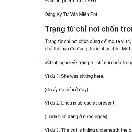
*Vui lòng kiểm tra lại SĐT
Bài tập 4: Chọn câu trả lời đúng nhất để 
Bài tập 5: Điền giới từ thích hợp vào ô trố
Đăng Ký Tư Vấn Miễn Phí
Đáp án bài tập trạng từ chỉ nơi chốn
Trạng từ chỉ nơi chốn tro
Trạng từ chỉ nơi chốn dùng để mô tả vị t
chủ thể nào đó đang được nhắc đến. Một số
Ví dụ 1: She was sitting here.
(Cô ấy đã ngồi ở đây)
Ví dụ 2: Linda is abroad at present.
(Linda hiện đang ở nước ngoài)
Ví dụ 3: The cat is hiding underneath the 