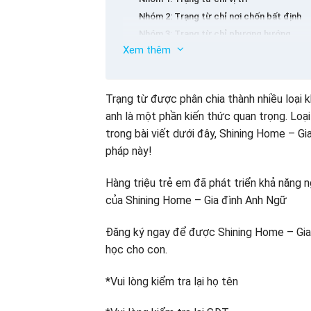
Nhóm 2: Trạng từ chỉ nơi chốn bất định
Nhóm 3: Trạng từ chỉ phương hướng
Xem thêm
Nhóm 4: Trạng từ chỉ khoảng cách
Cách dùng trạng từ chỉ nơi chốn
Cách dùng trạng từ chỉ nơi chốn Here và 
Trạng từ được phân chia thành nhiều loại k
Cách dùng trạng từ chỉ nơi chốn bất định
anh là một phần kiến thức quan trọng. Loại
Cách dùng trạng từ chỉ phương hướng
trong bài viết dưới đây, Shining Home – G
Cách dùng trạng từ đứng trước trạng từ 
pháp này!
Vị trí của trạng từ chỉ nơi chốn
Đứng sau động từ chính hoặc tân ngữ
Hàng triệu trẻ em đã phát triển khả năng
Đứng trước trạng từ chỉ thời gian
của Shining Home – Gia đình Anh Ngữ
Vị trí của Here và There
Lưu ý về giới từ & trạng từ chỉ nơi chốn
Đăng ký ngay để được Shining Home – Gia 
học cho con.
Bài tập về trạng từ chỉ nơi chốn
Bài tập 1: Điền trạng từ chỉ nơi chốn để 
*Vui lòng kiểm tra lại họ tên
Bài tập 2: Chọn đáp án đúng:
Bài tập 3: Chọn đáp án đúng nhất: