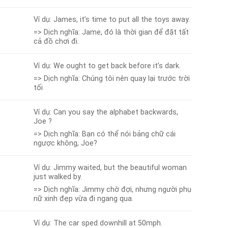
Ví dụ: James, it’s time to put all the toys away.
=> Dịch nghĩa: Jame, đó là thời gian để đặt tất
cả đồ chơi đi.
Ví dụ: We ought to get back before it’s dark.
=> Dịch nghĩa: Chúng tôi nên quay lại trước trời
tối
Ví dụ: Can you say the alphabet backwards,
Joe ?
=> Dịch nghĩa: Bạn có thể nói bảng chữ cái
ngược không, Joe?
Ví dụ: Jimmy waited, but the beautiful woman
just walked by.
=> Dịch nghĩa: Jimmy chờ đợi, nhưng người phụ
nữ xinh đẹp vừa đi ngang qua.
Ví dụ: The car sped downhill at 50mph.