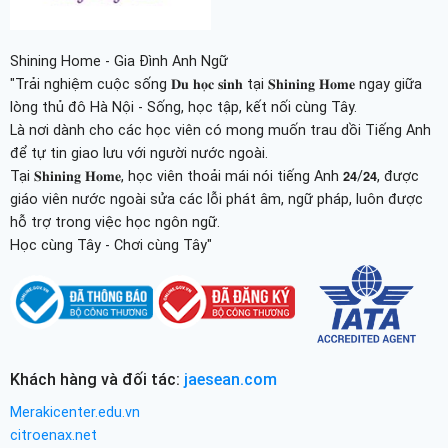
Shining Home - Gia Đình Anh Ngữ
"Trải nghiệm cuộc sống 𝐃𝐮 𝐡𝐨̣𝐜 𝐬𝐢𝐧𝐡 tại 𝐒𝐡𝐢𝐧𝐢𝐧𝐠 𝐇𝐨𝐦𝐞 ngay giữa
lòng thủ đô Hà Nội - Sống, học tập, kết nối cùng Tây.
Là nơi dành cho các học viên có mong muốn trau dồi Tiếng Anh
để tự tin giao lưu với người nước ngoài.
Tại 𝐒𝐡𝐢𝐧𝐢𝐧𝐠 𝐇𝐨𝐦𝐞, học viên thoải mái nói tiếng Anh 𝟮𝟰/𝟮𝟰, được
giáo viên nước ngoài sửa các lỗi phát âm, ngữ pháp, luôn được
hỗ trợ trong việc học ngôn ngữ.
Học cùng Tây - Chơi cùng Tây"
Khách hàng và đối tác:
jaesean.com
Merakicenter.edu.vn
citroenax.net