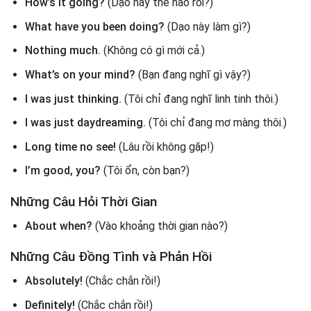
How’s it going?
(Dạo này thế nào rồi?)
What have you been doing?
(Dạo này làm gì?)
Nothing much.
(Không có gì mới cả.)
What’s on your mind?
(Bạn đang nghĩ gì vậy?)
I was just thinking.
(Tôi chỉ đang nghĩ linh tinh thôi.)
I was just daydreaming.
(Tôi chỉ đang mơ màng thôi.)
Long time no see!
(Lâu rồi không gặp!)
I’m good, you?
(Tôi ổn, còn bạn?)
Những Câu Hỏi Thời Gian
About when?
(Vào khoảng thời gian nào?)
Những Câu Đồng Tình và Phản Hồi
Absolutely!
(Chắc chắn rồi!)
Definitely!
(Chắc chắn rồi!)