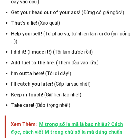
cậy vào cậu.)
Get your head out of your ass!
(Đừng có giả ngốc!)
That’s a lie!
(Xạo quá!)
Help yourself!
(Tự phục vụ, tự nhiên làm gì đó (ăn, uống
…))
I did it! (I made it!)
(Tôi làm được rồi!)
Add fuel to the fire.
(Thêm dầu vào lửa.)
I’m outta here!
(Tôi đi đây!)
I’ll catch you later!
(Gặp lại sau nhé!)
Keep in touch!
(Giữ liên lạc nhé!)
Take care!
(Bảo trọng nhé!)
Xem Thêm:
M trong số la mã là bao nhiêu? Cách
đọc, cách viết M trong chữ số la mã đúng chuẩn