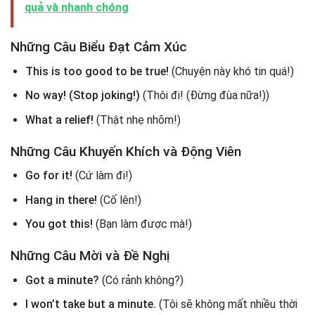
quả và nhanh chóng
Những Câu Biểu Đạt Cảm Xúc
This is too good to be true!
(Chuyện này khó tin quá!)
No way! (Stop joking!)
(Thôi đi! (Đừng đùa nữa!))
What a relief!
(Thật nhẹ nhõm!)
Những Câu Khuyến Khích và Động Viên
Go for it!
(Cứ làm đi!)
Hang in there!
(Cố lên!)
You got this!
(Bạn làm được mà!)
Những Câu Mời và Đề Nghị
Got a minute?
(Có rảnh không?)
I won’t take but a minute.
(Tôi sẽ không mất nhiều thời