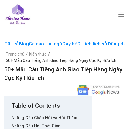
Skip
to
content
Tất cả
Blog
Ca dao tục ngữ
Dạy bé
Di tích lịch sử
Đồng dao
Trang chủ
/
Kiến thức
/
50+ Mẫu Câu Tiếng Anh Giao Tiếp Hàng Ngày Cực Kỳ Hữu Ích
50+ Mẫu Câu Tiếng Anh Giao Tiếp Hàng Ngày
Cực Kỳ Hữu Ích
Table of Contents
Những Câu Chào Hỏi và Hỏi Thăm
Những Câu Hỏi Thời Gian