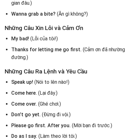
gian đâu.)
Wanna grab a bite?
(Ăn gì không?)
Những Câu Xin Lỗi và Cảm Ơn
My bad!
(Lỗi của tôi!)
Thanks for letting me go first.
(Cảm ơn đã nhường
đường.)
Những Câu Ra Lệnh và Yêu Cầu
Speak up!
(Nói to lên nào!)
Come here.
(Lại đây.)
Come over.
(Ghé chơi.)
Don’t go yet.
(Đừng đi vội.)
Please go first. After you.
(Mời bạn đi trước.)
Do as I say.
(Làm theo lời tôi.)