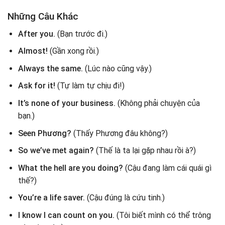
Những Câu Khác
After you.
(Bạn trước đi.)
Almost!
(Gần xong rồi.)
Always the same.
(Lúc nào cũng vậy.)
Ask for it!
(Tự làm tự chịu đi!)
It’s none of your business.
(Không phải chuyện của
bạn.)
Seen Phương?
(Thấy Phương đâu không?)
So we’ve met again?
(Thế là ta lại gặp nhau rồi à?)
What the hell are you doing?
(Cậu đang làm cái quái gì
thế?)
You’re a life saver.
(Cậu đúng là cứu tinh.)
I know I can count on you.
(Tôi biết mình có thể trông