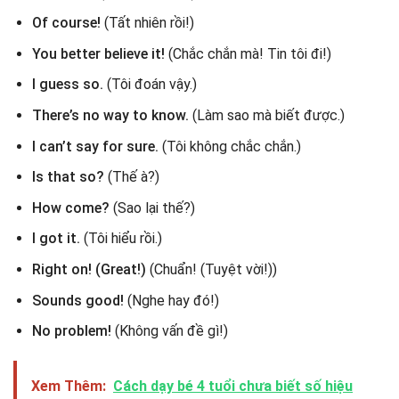
Of course!
(Tất nhiên rồi!)
You better believe it!
(Chắc chắn mà! Tin tôi đi!)
I guess so.
(Tôi đoán vậy.)
There’s no way to know.
(Làm sao mà biết được.)
I can’t say for sure.
(Tôi không chắc chắn.)
Is that so?
(Thế à?)
How come?
(Sao lại thế?)
I got it.
(Tôi hiểu rồi.)
Right on! (Great!)
(Chuẩn! (Tuyệt vời!))
Sounds good!
(Nghe hay đó!)
No problem!
(Không vấn đề gì!)
Xem Thêm:
Cách dạy bé 4 tuổi chưa biết số hiệu