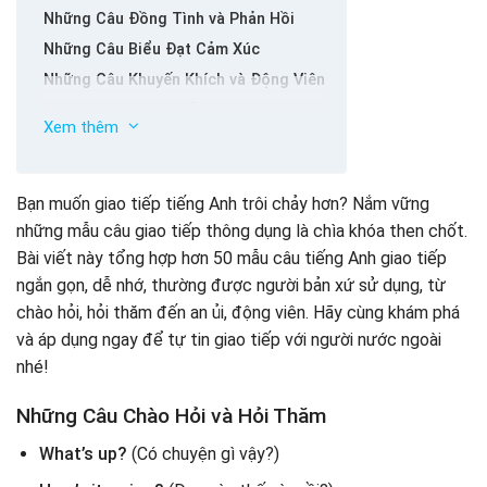
Những Câu Đồng Tình và Phản Hồi
Những Câu Biểu Đạt Cảm Xúc
Những Câu Khuyến Khích và Động Viên
Những Câu Mời và Đề Nghị
Xem thêm
Những Câu Xin Lỗi và Cảm Ơn
Những Câu Ra Lệnh và Yêu Cầu
Những Câu Khác
Bạn muốn giao tiếp tiếng Anh trôi chảy hơn? Nắm vững
những mẫu câu giao tiếp thông dụng là chìa khóa then chốt.
Bài viết này tổng hợp hơn 50 mẫu câu tiếng Anh giao tiếp
ngắn gọn, dễ nhớ, thường được người bản xứ sử dụng, từ
chào hỏi, hỏi thăm đến an ủi, động viên. Hãy cùng khám phá
và áp dụng ngay để tự tin giao tiếp với người nước ngoài
nhé!
Những Câu Chào Hỏi và Hỏi Thăm
What’s up?
(Có chuyện gì vậy?)