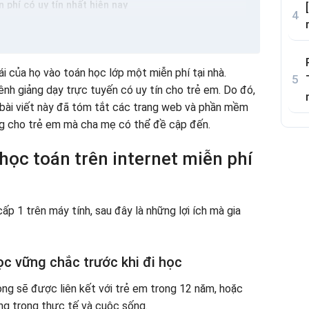
 phí có uy tín nhất hiện nay
Ứng dụng toán học cấp 1 trực tuyến và chất lượng hàng
í với phần mềm Prodigy
 của họ vào toán học lớp một miễn phí tại nhà.
 miễn phí và uy tín
h giảng dạy trực tuyến có uy tín cho trẻ em. Do đó,
 học trực tuyến miễn phí và chất lượng cho trẻ em
h, bài viết này đã tóm tắt các trang web và phần mềm
u quả từ trang web của gogoedu.vn
ng cho trẻ em mà cha mẹ có thể đề cập đến.
ng web toán học – olm.vn
c tuyến hiệu quả hơn
học toán trên internet miễn phí
ấp 1 trên máy tính, sau đây là những lợi ích mà gia
ọc vững chắc trước khi đi học
ng sẽ được liên kết với trẻ em trong 12 năm, hoặc
ụng trong thực tế và cuộc sống.