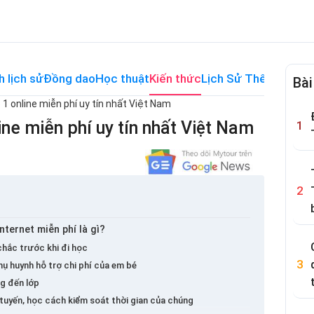
h lịch sử
Đồng dao
Học thuật
Kiến thức
Lịch Sử Thế Giới
Me
Bài
 1 online miễn phí uy tín nhất Việt Nam
ine miễn phí uy tín nhất Việt Nam
nternet miễn phí là gì?
chắc trước khi đi học
hụ huynh hỗ trợ chi phí của em bé
g đến lớp
 tuyến, học cách kiểm soát thời gian của chúng