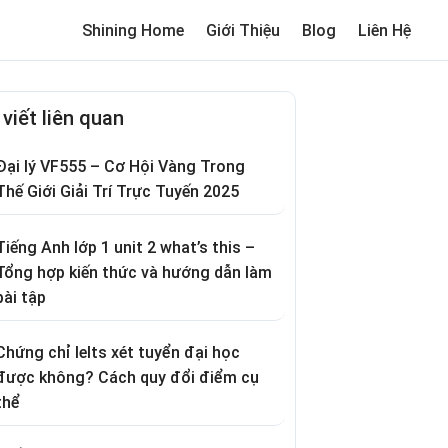
Shining Home
Giới Thiệu
Blog
Liên Hệ
me
Review trường cho bé
Thơ hay
Trò chơi dân gian
Truyện c
 viết liên quan
Đại lý VF555 – Cơ Hội Vàng Trong
Thế Giới Giải Trí Trực Tuyến 2025
Tiếng Anh lớp 1 unit 2 what’s this –
Tổng hợp kiến thức và hướng dẫn làm
bài tập
Chứng chỉ Ielts xét tuyển đại học
được không? Cách quy đổi điểm cụ
thể