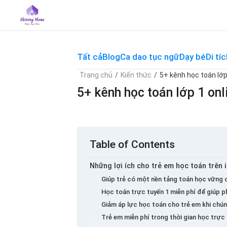
Skip
to
content
Tất cả
Blog
Ca dao tục ngữ
Dạy bé
Di tíc
Trang chủ
/
Kiến thức
/
5+ kênh học toán lớp
5+ kênh học toán lớp 1 onl
Table of Contents
Những lợi ích cho trẻ em học toán trên i
Giúp trẻ có một nền tảng toán học vững 
Học toán trực tuyến 1 miễn phí để giúp p
Giảm áp lực học toán cho trẻ em khi chún
Trẻ em miễn phí trong thời gian học trực