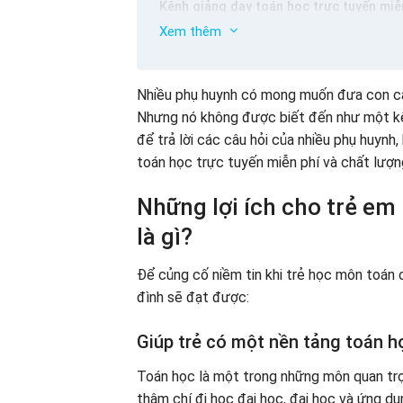
Kênh giảng dạy toán học trực tuyến miễn
Xem thêm
Shining Home – Gia đình Anh Ngữ Math – 
đầu
Dạy con bạn học toán trực tuyến miễn ph
Nhiều phụ huynh có mong muốn đưa con cái
Ứng dụng toán học Splash Math – Dạy học
Nhưng nó không được biết đến như một kên
Antieuhoc.vn – Trang web giảng dạy toán
để trả lời các câu hỏi của nhiều phụ huyn
Dạy con bạn học toán lớp 1 một cách hiệ
toán học trực tuyến miễn phí và chất lượ
Trẻ em học toán lớp 1 trực tuyến với tra
Bí quyết để giúp trẻ học toán lớp 1 trự
Những lợi ích cho trẻ em 
là gì?
Để củng cố niềm tin khi trẻ học môn toán c
đình sẽ đạt được:
Giúp trẻ có một nền tảng toán h
Toán học là một trong những môn quan trọ
thậm chí đi học đại học, đại học và ứng d