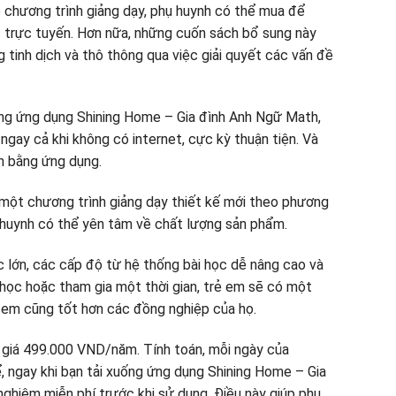
 chương trình giảng dạy, phụ huynh có thể mua để
c trực tuyến. Hơn nữa, những cuốn sách bổ sung này
g tinh dịch và thô thông qua việc giải quyết các vấn đề
ông ứng dụng Shining Home – Gia đình Anh Ngữ Math,
ngay cả khi không có internet, cực kỳ thuận tiện. Và
ạn bằng ứng dụng.
một chương trình giảng dạy thiết kế mới theo phương
 huynh có thể yên tâm về chất lượng sản phẩm.
 lớn, các cấp độ từ hệ thống bài học dễ nâng cao và
 học hoặc tham gia một thời gian, trẻ em sẽ có một
 em cũng tốt hơn các đồng nghiệp của họ.
ó giá 499.000 VND/năm. Tính toán, mỗi ngày của
 ngay khi bạn tải xuống ứng dụng Shining Home – Gia
nghiệm miễn phí trước khi sử dụng. Điều này giúp phụ