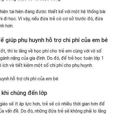
hiện tại hiện đang được thiết kế với một hệ thống bài
i đi học. Vì vậy, nếu đứa trẻ có cơ sở trước đó, đứa
nh hơn.
ể giúp phụ huynh hỗ trợ chi phí của em bé
ốt, thì lo lắng về học phí cho trẻ em cùng với vô số
gánh nặng của gia đình. Do đó, để trẻ học toán lớp 1
 ích và tiết kiệm một số chi phí cho phụ huynh.
 khi chúng đến lớp
iáo sẽ ít áp lực hơn, trẻ sẽ có nhiều thời gian hơn để
ủa vấn đề. Do đó, những đứa trẻ sẽ không phải lo lắng