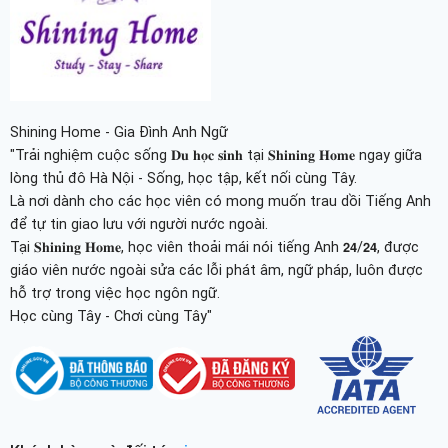
Shining Home - Gia Đình Anh Ngữ
"Trải nghiệm cuộc sống 𝐃𝐮 𝐡𝐨̣𝐜 𝐬𝐢𝐧𝐡 tại 𝐒𝐡𝐢𝐧𝐢𝐧𝐠 𝐇𝐨𝐦𝐞 ngay giữa
lòng thủ đô Hà Nội - Sống, học tập, kết nối cùng Tây.
Là nơi dành cho các học viên có mong muốn trau dồi Tiếng Anh
để tự tin giao lưu với người nước ngoài.
Tại 𝐒𝐡𝐢𝐧𝐢𝐧𝐠 𝐇𝐨𝐦𝐞, học viên thoải mái nói tiếng Anh 𝟮𝟰/𝟮𝟰, được
giáo viên nước ngoài sửa các lỗi phát âm, ngữ pháp, luôn được
hỗ trợ trong việc học ngôn ngữ.
Học cùng Tây - Chơi cùng Tây"