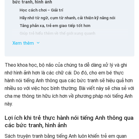
bức tranh, hình ảnh
Học cách chơi – Giải trí
Hãy nhớ từ ngữ, cụm từ nhanh, cải thiện kỹ năng nói
Tăng phản xạ, trẻ em giao tiếp tốt hơn
Giúp trẻ hiểu thêm về thế giới xung quanh
Hình thành cảm xúc và nhận thức cho trẻ em
Xem thêm
Thực hành nói tiếng Anh thông qua các bức tranh phù
hợp cho trẻ em?
Theo khoa học, bộ não của chúng ta dễ dàng xử lý và ghi
5 cách để thực hành nói tiếng Anh thông qua hình ảnh
nhớ hình ảnh hơn là các chữ cái. Do đó, cho em bé thực
đơn giản và hiệu quả cho trẻ em
hành nói tiếng Anh thông qua các bức tranh sẽ hiệu quả hơn
Thực hành nói tiếng Anh thông qua sách ảnh
nhiều so với việc học bình thường. Bài viết này sẽ chia sẻ với
Truyện tranh
cha mẹ thông tin hữu ích hơn về phương pháp nói tiếng Anh
Hình ảnh trực tuyến
này.
Flashcard (thẻ học)
Đồ họa thông tin (Infographic)
Lợi ích khi trẻ thực hành nói tiếng Anh thông qua
Để trẻ thực hành nói tiếng Anh thông qua các bức
các bức tranh, hình ảnh
tranh, cha mẹ cần chú ý đến điều gì?
Sách truyện tranh bằng tiếng Anh luôn khiến trẻ em quan