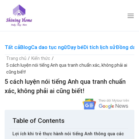
Skip
to
content
Tất cả
Blog
Ca dao tục ngữ
Dạy bé
Di tích lịch sử
Đồng dao
Trang chủ
/
Kiến thức
/
5 cách luyện nói tiếng Anh qua tranh chuẩn xác, không phải ai
cũng biết!
5 cách luyện nói tiếng Anh qua tranh chuẩn
xác, không phải ai cũng biết!
Table of Contents
Lợi ích khi trẻ thực hành nói tiếng Anh thông qua các