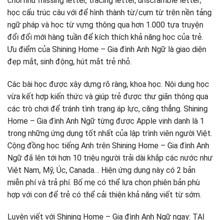
chơi như missing letter, tracing letter, unscramble letter;
học cấu trúc câu với để hình thành từ/cụm từ trên nền tảng
ngữ pháp và học từ vựng thông qua hơn 1.000 tựa truyện
đổi đổi mới hàng tuần để kích thích khả năng học của trẻ.
Ưu điểm của Shining Home – Gia đình Anh Ngữ là giao diện
đẹp mắt, sinh động, hút mắt trẻ nhỏ.
Các bài học được xây dựng rõ ràng, khoa học. Nội dung học
vừa kết hợp kiến thức và giúp trẻ được thư giãn thông qua
các trò chơi để tránh tình trạng áp lực, căng thẳng. Shining
Home – Gia đình Anh Ngữ từng được Apple vinh danh là 1
trong những ứng dụng tốt nhất của lập trình viên người Việt.
Cộng đồng học tiếng Anh trên Shining Home – Gia đình Anh
Ngữ đã lên tới hơn 10 triệu người trải dài khắp các nước như
Việt Nam, Mỹ, Úc, Canada… Hiện ứng dụng này có 2 bản
miễn phí và trả phí. Bố mẹ có thể lựa chọn phiên bản phù
hợp với con để trẻ có thể cải thiện khả năng viết từ sớm.
Luyện viết với Shining Home – Gia đình Anh Ngữ ngay: TẠI