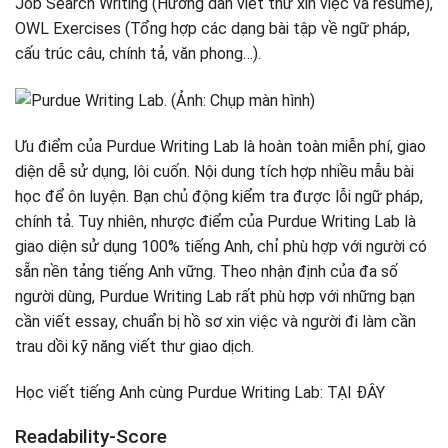
Job Search Writing (Hướng dẫn viết thư xin việc và resumé),
OWL Exercises (Tổng hợp các dạng bài tập về ngữ pháp,
cấu trúc câu, chính tả, văn phong…).
Ưu điểm của Purdue Writing Lab là hoàn toàn miễn phí, giao
diện dễ sử dụng, lôi cuốn. Nội dung tích hợp nhiều mẫu bài
học để ôn luyện. Bạn chủ động kiểm tra được lỗi ngữ pháp,
chính tả. Tuy nhiên, nhược điểm của Purdue Writing Lab là
giao diện sử dụng 100% tiếng Anh, chỉ phù hợp với người có
sẵn nền tảng tiếng Anh vững. Theo nhận định của đa số
người dùng, Purdue Writing Lab rất phù hợp với những bạn
cần viết essay, chuẩn bị hồ sơ xin việc và người đi làm cần
trau dồi kỹ năng viết thư giao dịch.
Học viết tiếng Anh cùng Purdue Writing Lab: TẠI ĐÂY
Readability-Score