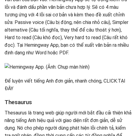
lỗi và đánh dấu phần văn bản chưa hợp lý. Sẽ có 4 màu
tương ứng với 4 lỗi sai cơ bản và kèm theo đề xuất chỉnh
sửa: Passive voice (Câu bị động, nên chia nhỏ câu), Simpler
alternative (Câu tối nghĩa, thay thế để câu thoát ý hơn),
Hard to read (Câu khó đọc), Very hard to read (Câu rất khó
đọc). Tại Hemingway App, bạn có thể xuất văn bản ra nhiều
định dạng như Word hoặc PDF.
Để luyện viết tiếng Anh đơn giản, nhanh chóng, CLICK:TẠI
ĐÂY
Thesaurus
Thesaurus là trang web giúp người mới bắt đầu cải thiện khả
năng tiếng Anh hiệu quả với giao diện rất đơn giản, dễ sử
dụng. Nó cho phép người dùng phát hiện lỗi chính tả, kiểm
tra ngữ pháp, đồng thời cung cấp các từ đồng nghĩa để