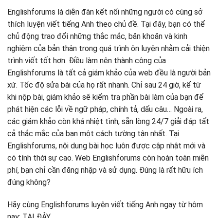
Englishforums là diễn đàn kết nối những người có cùng sở
thích luyện viết tiếng Anh theo chủ đề. Tại đây, bạn có thể
chủ động trao đổi những thắc mắc, băn khoăn và kinh
nghiệm của bản thân trong quá trình ôn luyện nhằm cải thiện
trình viết tốt hơn. Điều làm nên thành công của
Englishforums là tất cả giám khảo của web đều là người bản
xứ. Tốc độ sửa bài của họ rất nhanh. Chỉ sau 24 giờ, kể từ
khi nộp bài, giám khảo sẽ kiểm tra phần bài làm của bạn để
phát hiện các lỗi về ngữ pháp, chính tả, dấu câu… Ngoài ra,
các giám khảo còn khá nhiệt tình, sẵn lòng 24/7 giải đáp tất
cả thắc mắc của bạn một cách tường tận nhất. Tại
Englishforums, nội dung bài học luôn được cập nhật mới và
có tính thời sự cao. Web Englishforums còn hoàn toàn miễn
phí, bạn chỉ cần đăng nhập và sử dụng. Đúng là rất hữu ích
đúng không?
Hãy cùng Englishforums luyện viết tiếng Anh ngay từ hôm
nay: TẠI ĐÂY