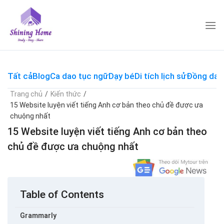
Skip
to
content
Tất cả
Blog
Ca dao tục ngữ
Dạy bé
Di tích lịch sử
Đồng dao
Trang chủ
/
Kiến thức
/
15 Website luyện viết tiếng Anh cơ bản theo chủ đề được ưa
chuộng nhất
15 Website luyện viết tiếng Anh cơ bản theo
chủ đề được ưa chuộng nhất
Table of Contents
Grammarly