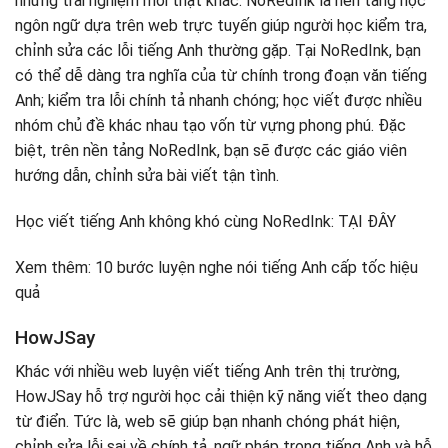
những trải nghiệm mới thật khác. NoRedInk là nền tảng học
ngôn ngữ dựa trên web trực tuyến giúp người học kiểm tra,
chỉnh sửa các lỗi tiếng Anh thường gặp. Tại NoRedInk, bạn
có thể dễ dàng tra nghĩa của từ chính trong đoạn văn tiếng
Anh; kiểm tra lỗi chính tả nhanh chóng; học viết được nhiều
nhóm chủ đề khác nhau tạo vốn từ vựng phong phú. Đặc
biệt, trên nền tảng NoRedInk, bạn sẽ được các giáo viên
hướng dẫn, chỉnh sửa bài viết tận tình.
Học viết tiếng Anh không khó cùng NoRedInk: TẠI ĐÂY
Xem thêm: 10 bước luyện nghe nói tiếng Anh cấp tốc hiệu
quả
HowJSay
Khác với nhiều web luyện viết tiếng Anh trên thị trường,
HowJSay hỗ trợ người học cải thiện kỹ năng viết theo dạng
từ điển. Tức là, web sẽ giúp bạn nhanh chóng phát hiện,
chỉnh sửa lỗi sai về chính tả, ngữ pháp trong tiếng Anh và hỗ