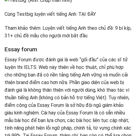
Cùng Testbig luyện viết tiếng Anh: TẠI ĐÂY
Tham khảo thêm: Luyện viết tiếng Anh theo chủ đề: 9 bí kíp,
31+ chủ đề mẫu cho người mới bắt đầu
Essay forum
Essay Forum được đánh giá là web “gối đầu” của các sĩ tử
luyện thi IELTS. Web này thiên về học thuật, chỉ phù hợp
cho những bạn đã có nền tảng tiếng Anh vững và muốn cải
thiện brand điểm cao hơn nữa. Phần giao diện của web bị
đánh giá là không thân thiện với người dùng, khó thao tác vì
thuần tiếng Anh (không có bản hỗ trợ tiếng Việt). Tuy nhiên,
điểm cộng của Essay Forum là sở hữu đội ngũ giám khảo
giàu kinh nghiệm. Cái hay của Essay Forum là có sẵn nhiều
mẫu bài học để bạn lựa chọn; các bài học liên tục cập nhật;
tính năng phát hiện lỗi ngữ pháp, chính tả, từ vựng chính xác
tới 99%. Tại Essay Forum, thậm chí, bạn còn có thể lựa chọn