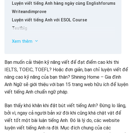
Luyện viết tiếng Anh hàng ngày cùng Englishforums
Writeandimprove
Luyện viết tiếng Anh với ESOL Course
Testbig
Essay forum
Xem thêm
Grammar Girl
Luyện viết tiếng Anh online cùng Lang-8
The Purdue Writing Lab
Bạn muốn cải thiện kỹ năng viết để đạt điểm cao khi thi
IELTS, TOEIC, TOEFL? Hoặc đơn giản, bạn chỉ luyện viết để
Readability-Score
nâng cao kỹ năng của bạn thân? Shining Home – Gia đình
NoRedInk
Anh Ngữ sẽ giới thiệu với bạn 15 trang web hữu ích để luyện
HowJSay
viết tiếng Anh chuẩn ngữ pháp.
Hemingway App
Thesaurus
Bạn thấy khó khăn khi đặt bút viết tiếng Anh? Đừng lo lắng,
Shining Home – Gia đình Anh Ngữ
bởi vì, ngay cả người bản xứ đôi khi cũng khá chật vật để
viết tốt một bài luận tiếng Anh. Đó là lý do, các website
luyện viết tiếng Anh ra đời. Mục đích chung của các