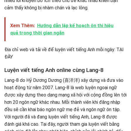
nhiều lời khuyên bổ ích theo chủ đề khác nhau khiến bạn
cảm thấy không bị nhàm chán và lạc lõng.
Xem Thêm:
Hướng dẫn lập kế hoạch ôn thi hiệu
quả trong thời gian ngắn
Địa chỉ web và tải về để luyện viết tiếng Anh mỗi ngày: TẠI
ĐÂY
Luyện viết tiếng Anh online cùng Lang-8
Lang-8 do Hỷ Dương Dương (喜洋洋) xây dựng và đưa vào
hoạt động từ năm 2007. Lang-8 là web luyện ngoại ngữ
được xây dựng theo dạng mạng xã hội với cộng đồng lên tới
hơn 20 ngôn ngữ khác nhau. Mỗi thành viên khi đăng nhập
đều sẽ cần khai báo ngôn ngữ mẹ đẻ và ngôn ngữ ôn tập.
Với người đã và đang luyện viết tiếng Anh, Lang-8 được
đánh giá khá cao. Tại đây, người tham gia luyện viết bằng