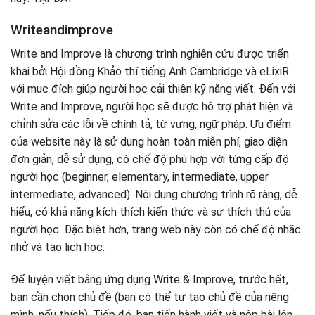
Writeandimprove
Write and Improve là chương trình nghiên cứu được triển
khai bởi Hội đồng Khảo thí tiếng Anh Cambridge và eLixiR
với mục đích giúp người học cải thiện kỹ năng viết. Đến với
Write and Improve, người học sẽ được hỗ trợ phát hiện và
chỉnh sửa các lỗi về chính tả, từ vựng, ngữ pháp. Ưu điểm
của website này là sử dụng hoàn toàn miễn phí, giao diện
đơn giản, dễ sử dụng, có chế độ phù hợp với từng cấp độ
người học (beginner, elementary, intermediate, upper
intermediate, advanced). Nội dung chương trình rõ ràng, dễ
hiểu, có khả năng kích thích kiến thức và sự thích thú của
người học. Đặc biệt hơn, trang web này còn có chế độ nhắc
nhở và tạo lịch học.
Để luyện viết bằng ứng dụng Write & Improve, trước hết,
bạn cần chọn chủ đề (bạn có thể tự tạo chủ đề của riêng
mình, nếu thích). Tiếp đó, bạn tiến hành viết và nộp bài lên