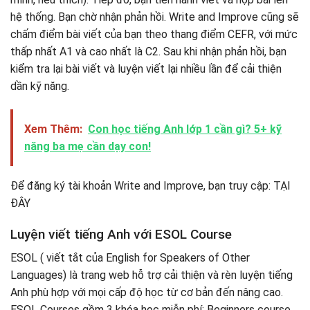
hệ thống. Bạn chờ nhận phản hồi. Write and Improve cũng sẽ
chấm điểm bài viết của bạn theo thang điểm CEFR, với mức
thấp nhất A1 và cao nhất là C2. Sau khi nhận phản hồi, bạn
kiểm tra lại bài viết và luyện viết lại nhiều lần để cải thiện
dần kỹ năng.
Xem Thêm:
Con học tiếng Anh lớp 1 cần gì? 5+ kỹ
năng ba mẹ cần dạy con!
Để đăng ký tài khoản Write and Improve, bạn truy cập: TẠI
ĐÂY
Luyện viết tiếng Anh với ESOL Course
ESOL ( viết tắt của English for Speakers of Other
Languages) là trang web hỗ trợ cải thiện và rèn luyện tiếng
Anh phù hợp với mọi cấp độ học từ cơ bản đến nâng cao.
ESOL Courses gồm 3 khóa học miễn phí: Beginners course,