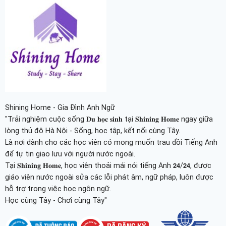
Shining Home - Gia Đình Anh Ngữ
"Trải nghiệm cuộc sống 𝐃𝐮 𝐡𝐨̣𝐜 𝐬𝐢𝐧𝐡 tại 𝐒𝐡𝐢𝐧𝐢𝐧𝐠 𝐇𝐨𝐦𝐞 ngay giữa
lòng thủ đô Hà Nội - Sống, học tập, kết nối cùng Tây.
Là nơi dành cho các học viên có mong muốn trau dồi Tiếng Anh
để tự tin giao lưu với người nước ngoài.
Tại 𝐒𝐡𝐢𝐧𝐢𝐧𝐠 𝐇𝐨𝐦𝐞, học viên thoải mái nói tiếng Anh 𝟮𝟰/𝟮𝟰, được
giáo viên nước ngoài sửa các lỗi phát âm, ngữ pháp, luôn được
hỗ trợ trong việc học ngôn ngữ.
Học cùng Tây - Chơi cùng Tây"