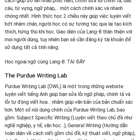
cách giúp đỡ lẫn nhau phát hiện, chỉnh sửa lỗi chính tả, dấu
câu, từ vựng, ngữ pháp,… một cách chính xác và nhanh
chóng nhất. Hình thức học 2 chiều này giúp việc luyện viết
bớt nhàm chán, người học có sự tương tác qua lại tạo kích
thích, hứng thú khi học. Giao diện của Lang-8 thân thiện với
mọi người dùng, tuy nhiên bạn sẽ cần đăng ký tài khoản để
sử dụng tất cả tính năng.
Học ngoại ngữ cùng Lang-8: TẠI ĐÂY
The Purdue Writing Lab
Purdue Writing Lab (OWL) là một trong những website
luyện viết tiếng Anh giúp bạn sửa lỗi ngữ pháp, chính tả và
lỗi tự động viết hoa… nhằm giúp văn bản của bản chuẩn xác
hơn. Một số nội dung chính của Purdue Writing Lab, bao
gồm: Subject Specific Writing (Luyện viết theo chủ đề như
nghề nghiệp, y tế, văn học…), General Writing (Hướng dẫn
toàn diện về cách viết gồm chủ đề, kỹ thuật viết, ngữ pháp),