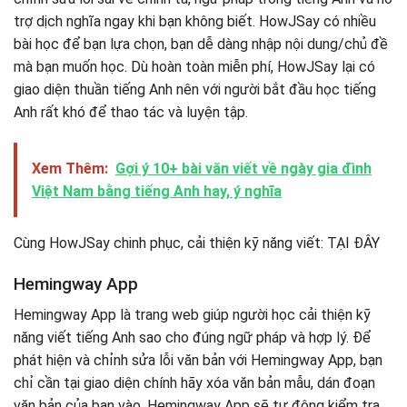
trợ dịch nghĩa ngay khi bạn không biết. HowJSay có nhiều
bài học để bạn lựa chọn, bạn dễ dàng nhập nội dung/chủ đề
mà bạn muốn học. Dù hoàn toàn miễn phí, HowJSay lại có
giao diện thuần tiếng Anh nên với người bắt đầu học tiếng
Anh rất khó để thao tác và luyện tập.
Xem Thêm:
Gợi ý 10+ bài văn viết về ngày gia đình
Việt Nam bằng tiếng Anh hay, ý nghĩa
Cùng HowJSay chinh phục, cải thiện kỹ năng viết: TẠI ĐÂY
Hemingway App
Hemingway App là trang web giúp người học cải thiện kỹ
năng viết tiếng Anh sao cho đúng ngữ pháp và hợp lý. Để
phát hiện và chỉnh sửa lỗi văn bản với Hemingway App, bạn
chỉ cần tại giao diện chính hãy xóa văn bản mẫu, dán đoạn
văn bản của bạn vào. Hemingway App sẽ tự động kiểm tra