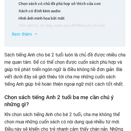
Chọn sách có chủ đề phù hợp sở thích của con
Sách có đính kèm audio
Hình ảnh minh họa bắt mắt
Chữ viết to, rõ ràng, ngắn gọn để không bị rối mắt
11+ sách tiếng Anh cho bé 2 tuổi đáng mua nhất
Xem thêm
Sách truyện tranh tiếng Anh The Very Hungry Caterpillar
Sách truyện tranh tiếng Anh Are you my mother?
Sách tiếng Anh cho bé 2 tuổi luôn là chủ đề được nhiều cha
Sách truyện tranh tiếng Anh The Kissing Hand
mẹ quan tâm. Để có thể chọn được cuốn sách phù hợp và
Bộ sách cho bé luyện từ vựng Siêu sao tiếng Anh
giúp trẻ phát triển ngôn ngữ là điều không hề đơn giản. Bài
Tuyển tập bộ sách 101 First Words
viết dưới đây sẽ giới thiệu tới cha mẹ những cuốn sách
Trọn bộ sách tiếng Anh Hooked on Phonics
tiếng Anh giúp trẻ hoàn thiện ngoại ngữ một cách tốt nhất.
Bộ sách tiếng Anh cho bé 2 tuổi Amazing Science 1, 2, 3
Bộ sách tiếng Anh cho bé 2 tuổi Get it up 1, 2, 3
Chọn sách tiếng Anh 2 tuổi ba mẹ cần chú ý
Bộ sách tiếng Anh cho bé 2 tuổi Family and Friend
những gì?
Bộ sách tiếng Anh cho bé 2 tuổi My Little Island
Khi chọn sách tiếng Anh cho bé 2 tuổi, cha mẹ không thể
Bộ sách tiếng Anh cho bé 2 tuổi Star Readers
chọn mua những cuốn sách có nội dung quá nhiều từ mới.
Bộ sách học tiếng anh Happy World
Điều này sẽ khiến cho trẻ nhanh cảm thấy chán nản. Những