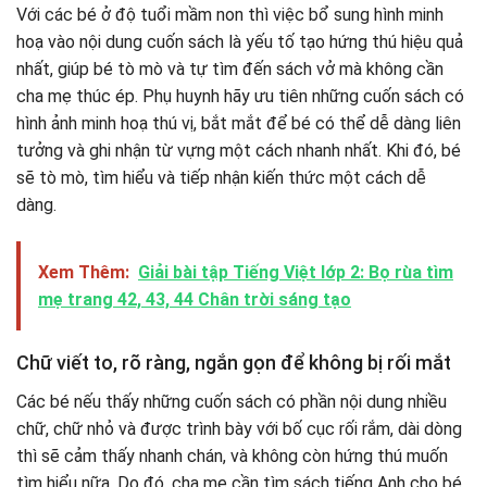
Với các bé ở độ tuổi mầm non thì việc bổ sung hình minh
hoạ vào nội dung cuốn sách là yếu tố tạo hứng thú hiệu quả
nhất, giúp bé tò mò và tự tìm đến sách vở mà không cần
cha mẹ thúc ép. Phụ huynh hãy ưu tiên những cuốn sách có
hình ảnh minh hoạ thú vị, bắt mắt để bé có thể dễ dàng liên
tưởng và ghi nhận từ vựng một cách nhanh nhất. Khi đó, bé
sẽ tò mò, tìm hiểu và tiếp nhận kiến thức một cách dễ
dàng.
Xem Thêm:
Giải bài tập Tiếng Việt lớp 2: Bọ rùa tìm
mẹ trang 42, 43, 44 Chân trời sáng tạo
Chữ viết to, rõ ràng, ngắn gọn để không bị rối mắt
Các bé nếu thấy những cuốn sách có phần nội dung nhiều
chữ, chữ nhỏ và được trình bày với bố cục rối rắm, dài dòng
thì sẽ cảm thấy nhanh chán, và không còn hứng thú muốn
tìm hiểu nữa. Do đó, cha mẹ cần tìm sách tiếng Anh cho bé