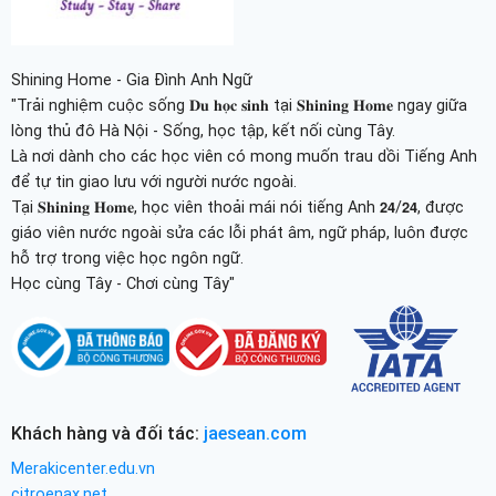
Shining Home - Gia Đình Anh Ngữ
"Trải nghiệm cuộc sống 𝐃𝐮 𝐡𝐨̣𝐜 𝐬𝐢𝐧𝐡 tại 𝐒𝐡𝐢𝐧𝐢𝐧𝐠 𝐇𝐨𝐦𝐞 ngay giữa
lòng thủ đô Hà Nội - Sống, học tập, kết nối cùng Tây.
Là nơi dành cho các học viên có mong muốn trau dồi Tiếng Anh
để tự tin giao lưu với người nước ngoài.
Tại 𝐒𝐡𝐢𝐧𝐢𝐧𝐠 𝐇𝐨𝐦𝐞, học viên thoải mái nói tiếng Anh 𝟮𝟰/𝟮𝟰, được
giáo viên nước ngoài sửa các lỗi phát âm, ngữ pháp, luôn được
hỗ trợ trong việc học ngôn ngữ.
Học cùng Tây - Chơi cùng Tây"
Khách hàng và đối tác:
jaesean.com
Merakicenter.edu.vn
citroenax.net