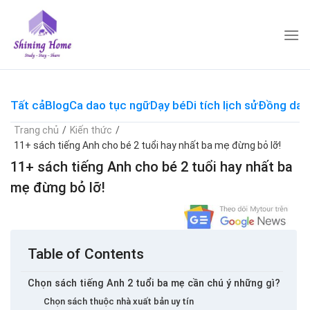
Skip
to
content
Tất cả
Blog
Ca dao tục ngữ
Dạy bé
Di tích lịch sử
Đồng dao
Trang chủ
/
Kiến thức
/
11+ sách tiếng Anh cho bé 2 tuổi hay nhất ba mẹ đừng bỏ lỡ!
11+ sách tiếng Anh cho bé 2 tuổi hay nhất ba
mẹ đừng bỏ lỡ!
Table of Contents
Chọn sách tiếng Anh 2 tuổi ba mẹ cần chú ý những gì?
Chọn sách thuộc nhà xuất bản uy tín