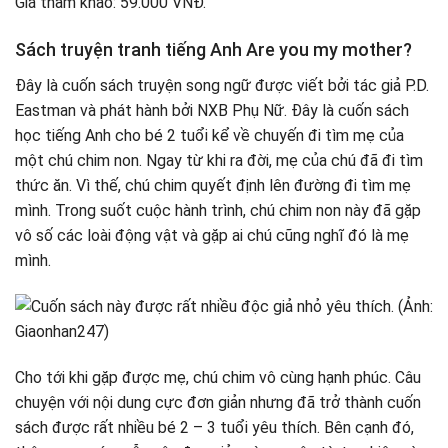
Giá tham khảo: 59.000 VNĐ.
Sách truyện tranh tiếng Anh Are you my mother?
Đây là cuốn sách truyện song ngữ được viết bởi tác giả P.D.
Eastman và phát hành bởi NXB Phụ Nữ. Đây là cuốn sách
học tiếng Anh cho bé 2 tuổi kể về chuyến đi tìm mẹ của
một chú chim non. Ngay từ khi ra đời, mẹ của chú đã đi tìm
thức ăn. Vì thế, chú chim quyết định lên đường đi tìm mẹ
mình. Trong suốt cuộc hành trình, chú chim non này đã gặp
vô số các loài động vật và gặp ai chú cũng nghĩ đó là mẹ
mình.
Cho tới khi gặp được mẹ, chú chim vô cùng hạnh phúc. Câu
chuyện với nội dung cực đơn giản nhưng đã trở thành cuốn
sách được rất nhiều bé 2 – 3 tuổi yêu thích. Bên cạnh đó,