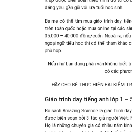
it up được biên soạn theo trình độ từ cơ 
đáng yêu, gần gũi với lứa tuổi học sinh.
Ba mẹ có thể tìm mua giáo trình dạy tiến
trên toàn quốc hoặc mua online tại các sà
35.000 – 40.000 đồng/cuốn. Ngoài ra, nếu
ngoại ngữ tiểu học thì có thể tham khảo 
phù hợp.
Nếu như bạn đang phân vân không biết t
có các phươn
HÃY CHO BÉ THỰC HIỆN BÀI KIỂM TR
Giáo trình dạy tiếng anh lớp 1 
Bộ sách Amazing Science là giáo trình dạy
được biên soạn bởi 3 tác giả người Việt:
Họ là những chuyên gia có nhiều năm kinh