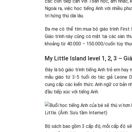
các con tiếp cận với Toán học, âm nhạc, 
Ngoài ra, việc học tiếng Anh với nhiều ph
trì hứng thú dài lâu.
Ba mẹ có thể tìm mua bộ giáo trình First 
Giáo trình này cũng có mặt tại các sàn th
khoảng từ 40.000 – 150.000/cuốn tùy thuộ
My Little Island level 1, 2, 3 – 
Đây là bộ giáo trình tiếng Anh trẻ em hay 
mẫu giáo từ 3-5 tuổi do tác giả Leone Dy
cung cấp các kiến thức Anh ngữ cơ bản nhấ
đầu tiếp xúc với tiếng Anh.
Bộ sách bao gồm 3 cấp độ, mỗi cấp độ sẽ 