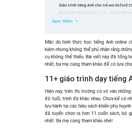
Giáo trình tiếng Anh cho trẻ em Oxford tốt
My Little Island level 1, 2, 3 – Giáo trình
Hook on phonics – Tài liệu học tiếng Anh
Xem thêm
Giáo trình tiếng Anh trẻ em Cambridge W
Làm thế nào để chọn giáo trình dạy tiế
Let’s go – Tài liệu tiếng anh cho trẻ em T
Lưu ý khi sử dụng giáo trình học tiếng 
Mặc dù hình thức học tiếng Anh online ch
English Grammar Book: Round – Up Start
Ứng dụng học tiếng Anh cho bé hiệu qu
kiệm nhưng không thể phủ nhận rằng những
Britannica Discovery Library – Giáo trình
cụ không thể thiếu. Bài viết này đã tổng 
Phonics for Dummies – Giáo trình dạy ti
nhất, ba mẹ cùng tham khảo để có lựa chọ
Math in my world (1-5) – Giáo trình dạy t
11+ giáo trình dạy tiếng
Hiện nay, trên thị trường có vô vàn những
độ tuổi, trình độ khác nhau. Chưa kể có n
lưu hành tại các hiệu sách khiến phụ huynh
đã tuyển chọn ra hơn 11 cuốn sách, bộ gi
nhất. Ba mẹ cùng tham khảo nhé!