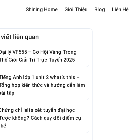
Shining Home
Giới Thiệu
Blog
Liên Hệ
me
Review trường cho bé
Thơ hay
Trò chơi dân gian
Truyện c
 viết liên quan
Đại lý VF555 – Cơ Hội Vàng Trong
Thế Giới Giải Trí Trực Tuyến 2025
Tiếng Anh lớp 1 unit 2 what’s this –
Tổng hợp kiến thức và hướng dẫn làm
bài tập
Chứng chỉ Ielts xét tuyển đại học
được không? Cách quy đổi điểm cụ
thể