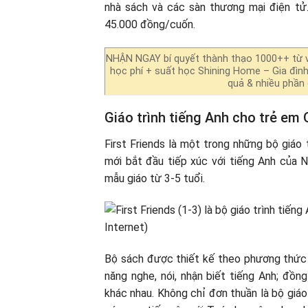
nhà sách và các sàn thương mại điện tử
45.000 đồng/cuốn.
NHẬN NGAY bí quyết thành thạo 1000++ từ 
học phí + suất học Shining Home – Gia đìn
quả & nhiều phần q
Giáo trình tiếng Anh cho trẻ em O
First Friends là một trong những bộ giáo
mới bắt đầu tiếp xúc với tiếng Anh của N
mẫu giáo từ 3-5 tuổi.
Bộ sách được thiết kế theo phương thức l
năng nghe, nói, nhận biết tiếng Anh; đồn
khác nhau. Không chỉ đơn thuần là bộ giáo 