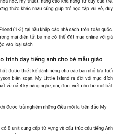
khoa học, mỹ thuật; nâng cao khả năng tư duy của trẻ.
ương thức khác nhau cũng giúp trẻ học tập vui vẻ, duy
Friend (1-3) tại hầu khắp các nhà sách trên toàn quốc.
ương mại điện tử, ba mẹ có thể đặt mua online với giá
c vào loại sách.
Giáo trình dạy tiếng anh cho bé mẫu giáo
nhất được thiết kế dành riêng cho các bạn nhỏ lứa tuổi
son biên soạn. My Little Island ra đời với mục đích
t về cả 4 kỹ năng nghe, nói, đọc, viết cho bé mới bắt
có 8 unit cung cấp từ vựng và cấu trúc câu tiếng Anh