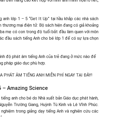
bản đến nâng cao kết hợp với hình ảnh minh họa rõ nét,
g anh lớp 1 – 5 “Get It Up” tại hầu khắp các nhà sách
n thương mại điện tử. Bộ sách hiện đang có giả khoảng
 ba mẹ có con trong độ tuổi bắt đầu làm quen với môn
các đầu sách tiếng Anh cho bé lớp 1 để có sự lựa chọn
rình độ phát âm tiếng Anh của trẻ đang ở mức nào để
g pháp giáo dục phù hợp.
A PHÁT ÂM TIẾNG ANH MIỄN PHÍ NGAY TẠI ĐÂY!
– 5 – Amazing Science
 tiếng anh cho bé do Nhà xuất bản Giáo dục phát hành,
 Nguyễn Trường Giang, Huỳnh Tú Kinh và Lê Vĩnh Phúc.
 nghiệm trong giảng dạy tiếng Anh và nghiên cứu các