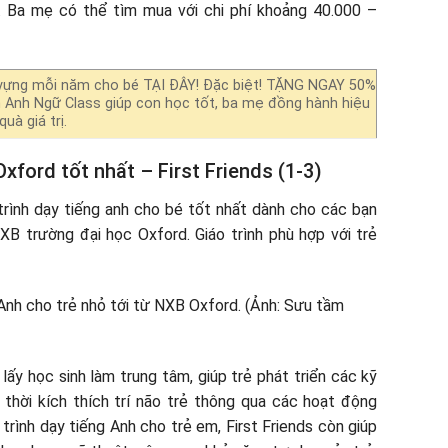
. Ba mẹ có thể tìm mua với chi phí khoảng 40.000 –
vựng mỗi năm cho bé TẠI ĐÂY! Đặc biệt! TẶNG NGAY 50%
h Anh Ngữ Class giúp con học tốt, ba mẹ đồng hành hiệu
uà giá trị.
xford tốt nhất – First Friends (1-3)
 trình dạy tiếng anh cho bé tốt nhất dành cho các bạn
XB trường đại học Oxford. Giáo trình phù hợp với trẻ
ấy học sinh làm trung tâm, giúp trẻ phát triển các kỹ
g thời kích thích trí não trẻ thông qua các hoạt động
trình dạy tiếng Anh cho trẻ em, First Friends còn giúp