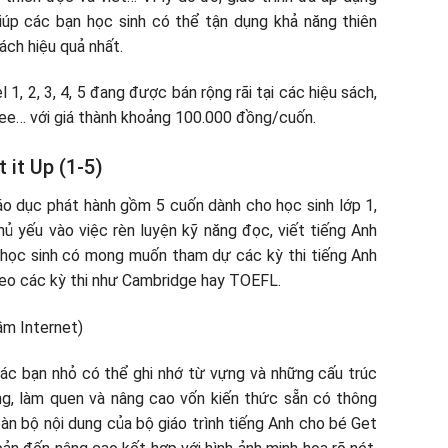
úp các bạn học sinh có thể tận dụng khả năng thiên
ách hiệu quả nhất.
l 1, 2, 3, 4, 5 đang được bán rộng rãi tại các hiệu sách,
pee… với giá thành khoảng 100.000 đồng/cuốn.
 it Up (1-5)
o dục phát hành gồm 5 cuốn dành cho học sinh lớp 1,
 chủ yếu vào việc rèn luyện kỹ năng đọc, viết tiếng Anh
n học sinh có mong muốn tham dự các kỳ thi tiếng Anh
heo các kỳ thi như Cambridge hay TOEFL.
ác bạn nhỏ có thể ghi nhớ từ vựng và những cấu trúc
g, làm quen và nâng cao vốn kiến thức sẵn có thông
àn bộ nội dung của bộ giáo trình tiếng Anh cho bé Get