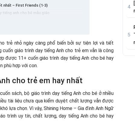
 nhất – First Friends (1-3)
 dạy tiếng anh cho bé mẫu giáo
 cho trẻ em phổ biến
ord List Picture book
ng Anh cho trẻ em chuẩn nhất?
iểu học
Anh cho bé
o trẻ nhỏ ngày càng phổ biến bởi sự tiện lợi và tiết
er
ả
 cuốn giáo trình dạy tiếng Anh cho trẻ em vẫn là công
 dạy tiếng anh cho bé
hợp được 11+ cuốn giáo trình dạy tiếng Anh cho bé hay
ếng Anh cho trẻ em mẫu giáo
n phù hợp với con.
iếng Anh cho trẻ em kết hợp Toán học
 Anh cho trẻ em hay nhất
 cuốn sách, bộ giáo trình dạy tiếng Anh cho bé ở nhiều
hiều tài liệu chưa qua kiểm duyệt chất lượng vẫn được
 khó lựa chọn. Vì vậy, Shining Home – Gia đình Anh Ngữ
áo trình uy tín, chất lượng, dạy tiếng Anh cho bé hay