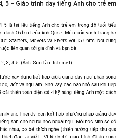
 4, 5 – Giáo trình dạy tiếng Anh cho trẻ em
, 5 là tài liệu tiếng Anh cho trẻ em trong độ tuổi tiểu
ng danh Oxford của Anh Quốc. Mỗi cuốn sách trong bộ
độ: Starters, Movers và Flyers với 15 Units. Nội dung
ộc liên quan tới gia đình và bạn bè.
 được xây dựng kết hợp giữa giảng dạy ngữ pháp song
đọc, viết và ngữ âm. Nhờ vậy, các bạn nhỏ sau khi tiếp
ể cải thiện toàn diện cả 4 kỹ năng tiếng Anh một cách
Family and Friends còn kết hợp phương pháp giảng dạy
tiếng Anh cho người học ngoại ngữ. Mỗi học sinh sẽ sở
ác nhau, có bé thích nghe (thiên hướng tiếp thu qua
thích đọc và viết… Vì lý do đó, giáo trình đã áp dụng