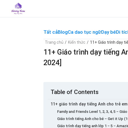
Skip
to
content
Tất cả
Blog
Ca dao tục ngữ
Dạy bé
Di tíc
Trang chủ
/
Kiến thức
/
11+ Giáo trình dạy t
11+ Giáo trình dạy tiếng A
2024]
Table of Contents
11+ giáo trình dạy tiếng Anh cho trẻ em
Family and Friends Level 1, 2, 3, 4, 5 – Gi
Giáo trình tiếng Anh cho bé – Get it Up (1
Giáo trình dạy tiếng anh lớp 1 – 5 – Ama