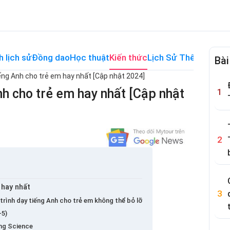
h lịch sử
Đồng dao
Học thuật
Kiến thức
Lịch Sử Thế Giới
Me
Bài
iếng Anh cho trẻ em hay nhất [Cập nhật 2024]
nh cho trẻ em hay nhất [Cập nhật
 hay nhất
áo trình dạy tiếng Anh cho trẻ em không thể bỏ lỡ
-5)
zing Science