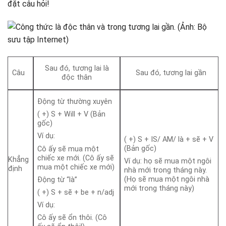
đặt câu hỏi!
Sau đó, tương lai là
Câu
Sau đó, tương lai gần
độc thân
Động từ thường xuyên
( +) S + Will + V (Bản
gốc)
Ví dụ:
( +) S + IS/ AM/ là + sẽ + V
(Bản gốc)
Cô ấy sẽ mua một
chiếc xe mới. (Cô ấy sẽ
Khẳng
Ví dụ: họ sẽ mua một ngôi
mua một chiếc xe mới)
định
nhà mới trong tháng này.
(Họ sẽ mua một ngôi nhà
Động từ “là”
mới trong tháng này)
( +) S + sẽ + be + n/adj
Ví dụ:
Cô ấy sẽ ổn thôi. (Cô