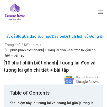
Skip
to
content
Tất cả
Blog
Ca dao tục ngữ
Dạy bé
Di tích lịch sử
Đồng dao
Trang chủ
/
Kiến thức
/
[10 phút phân biệt nhanh] Tương lai đơn và tương lai gần chi
tiết + bài tập
[10 phút phân biệt nhanh] Tương lai đơn và
tương lai gần chi tiết + bài tập
Table of Contents
Khái niệm này là tương lai và tương lai gần (tương lai