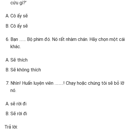
cứu gì?'
Cô ấy sẽ
Cô ấy sẽ
Bạn ……. Bộ phim đó. Nó rất nhàm chán. Hãy chọn một cái
khác.
Sẽ thích
Sẽ không thích
Nhìn! Huấn luyện viên ………! Chạy hoặc chúng tôi sẽ bỏ lỡ
nó.
sẽ rời đi
Sẽ rời đi
Trả lời: