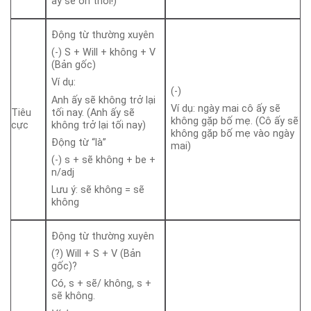
ấy sẽ ổn thôi!)
Động từ thường xuyên
(-) S + Will + không + V
(Bản gốc)
Ví dụ:
(-)
Anh ấy sẽ không trở lại
Ví dụ: ngày mai cô ấy sẽ
tối nay. (Anh ấy sẽ
Tiêu
không gặp bố mẹ. (Cô ấy sẽ
không trở lại tối nay)
cực
không gặp bố mẹ vào ngày
Động từ “là”
mai)
(-) s + sẽ không + be +
n/adj
Lưu ý: sẽ không = sẽ
không
Động từ thường xuyên
(?) Will + S + V (Bản
gốc)?
Có, s + sẽ/ không, s +
sẽ không.