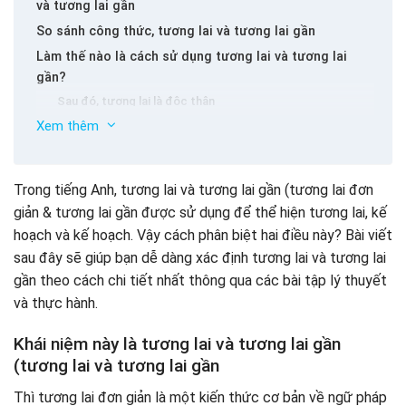
và tương lai gần
So sánh công thức, tương lai và tương lai gần
Làm thế nào là cách sử dụng tương lai và tương lai
gần?
Sau đó, tương lai là độc thân
Sau đó, tương lai gần
Xem thêm
Làm thế nào để nhận ra tương lai và tương lai?
Nhận ra tương lai của ứng dụng
Trong tiếng Anh, tương lai và tương lai gần (tương lai đơn
Xác định tương lai gần
giản & tương lai gần được sử dụng để thể hiện tương lai, kế
Các bài tập để củng cố kiến ​​thức, tương lai và tương
hoạch và kế hoạch. Vậy cách phân biệt hai điều này? Bài viết
lai gần với các giải pháp chi tiết
sau đây sẽ giúp bạn dễ dàng xác định tương lai và tương lai
Bài tập 1. Chọn câu trả lời đúng
gần theo cách chi tiết nhất thông qua các bài tập lý thuyết
Bài tập 2. Điền vào câu trả lời đúng trong trống
và thực hành.
Bài tập 3. Sử dụng các từ được đề xuất để hoàn thành
câu sau:
Khái niệm này là tương lai và tương lai gần
(tương lai và tương lai gần
Thì tương lai đơn giản là một kiến ​​thức cơ bản về ngữ pháp