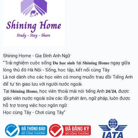
Shining Home - Gia Đình Anh Ngữ
"Trải nghiệm cuộc sống 𝐃𝐮 𝐡𝐨̣𝐜 𝐬𝐢𝐧𝐡 tại 𝐒𝐡𝐢𝐧𝐢𝐧𝐠 𝐇𝐨𝐦𝐞 ngay giữa
lòng thủ đô Hà Nội - Sống, học tập, kết nối cùng Tây.
Là nơi dành cho các học viên có mong muốn trau dồi Tiếng Anh
để tự tin giao lưu với người nước ngoài.
Tại 𝐒𝐡𝐢𝐧𝐢𝐧𝐠 𝐇𝐨𝐦𝐞, học viên thoải mái nói tiếng Anh 𝟮𝟰/𝟮𝟰, được
giáo viên nước ngoài sửa các lỗi phát âm, ngữ pháp, luôn được
hỗ trợ trong việc học ngôn ngữ.
Học cùng Tây - Chơi cùng Tây"