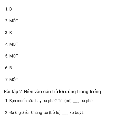
B
MỘT
B
MỘT
MỘT
B
MỘT
Bài tập 2. Điền vào câu trả lời đúng trong trống
Bạn muốn sữa hay cà phê? Tôi (có) ___ cà phê.
Đã 6 giờ rồi. Chúng tôi (bỏ lỡ) ___ xe buýt.