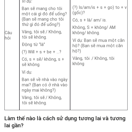
Ví dụ:
(?) Is/am/is + s + go) to + v
Bạn sẽ mang cho tôi
(gốc)?
một cái gì đó để uống?
(Bạn sẽ mang cho tôi
Có, s + là/ am/ is.
thứ gì đó để uống?)
Không, S + không/ AM
Vâng, tôi sẽ./ Không,
Câu
không/ không.
tôi sẽ không.
hỏi
Ví dụ: Bạn sẽ mua một căn
Động từ “là”
hộ? (Bạn sẽ mua một căn
hộ?)
(?) Will + s + be + …?
Vâng, tôi ./ Không, tôi
Có, s + sẽ/ không, s +
không
sẽ không.
Ví dụ:
Bạn sẽ về nhà vào ngày
mai? (Bạn có ở nhà vào
ngày mai không?)
Vâng, tôi sẽ./ Không,
tôi sẽ không.
Làm thế nào là cách sử dụng tương lai và tương
lai gần?