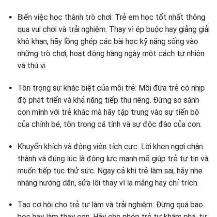
Biến việc học thành trò chơi: Trẻ em học tốt nhất thông
qua vui chơi và trải nghiệm. Thay vì ép buộc hay giảng giải
khô khan, hãy lồng ghép các bài học kỹ năng sống vào
những trò chơi, hoạt động hàng ngày một cách tự nhiên
và thú vị.
Tôn trọng sự khác biệt của mỗi trẻ: Mỗi đứa trẻ có nhịp
độ phát triển và khả năng tiếp thu riêng. Đừng so sánh
con mình với trẻ khác mà hãy tập trung vào sự tiến bộ
của chính bé, tôn trọng cá tính và sự độc đáo của con.
Khuyến khích và động viên tích cực: Lời khen ngợi chân
thành và đúng lúc là động lực mạnh mẽ giúp trẻ tự tin và
muốn tiếp tục thử sức. Ngay cả khi trẻ làm sai, hãy nhẹ
nhàng hướng dẫn, sửa lỗi thay vì la mắng hay chỉ trích.
Tạo cơ hội cho trẻ tự làm và trải nghiệm: Đừng quá bao
bọc hay làm thay con. Hãy cho phép trẻ tự khám phá, tự