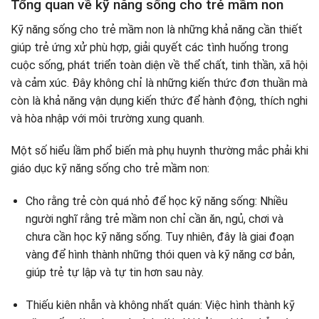
Tổng quan về kỹ năng sống cho trẻ mầm non
Lưu ý quan trọng khi giáo dục kỹ năng sống cho trẻ
Bước 5 – Khen ngợi, động viên và sửa sai tích cực
mầm non
Kỹ năng sống cho trẻ mầm non là những khả năng cần thiết
Bước 6 – Kiên nhẫn và nhất quán
giúp trẻ ứng xử phù hợp, giải quyết các tình huống trong
cuộc sống, phát triển toàn diện về thể chất, tinh thần, xã hội
và cảm xúc. Đây không chỉ là những kiến thức đơn thuần mà
còn là khả năng vận dụng kiến thức để hành động, thích nghi
và hòa nhập với môi trường xung quanh.
Một số hiểu lầm phổ biến mà phụ huynh thường mắc phải khi
giáo dục kỹ năng sống cho trẻ mầm non:
Cho rằng trẻ còn quá nhỏ để học kỹ năng sống: Nhiều
người nghĩ rằng trẻ mầm non chỉ cần ăn, ngủ, chơi và
chưa cần học kỹ năng sống. Tuy nhiên, đây là giai đoạn
vàng để hình thành những thói quen và kỹ năng cơ bản,
giúp trẻ tự lập và tự tin hơn sau này.
Thiếu kiên nhẫn và không nhất quán: Việc hình thành kỹ