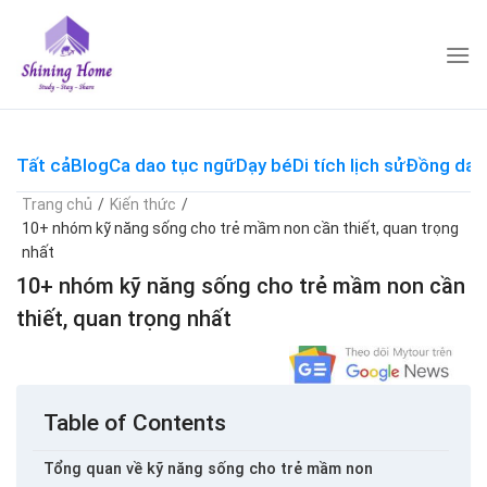
Skip
to
content
Tất cả
Blog
Ca dao tục ngữ
Dạy bé
Di tích lịch sử
Đồng dao
Trang chủ
/
Kiến thức
/
10+ nhóm kỹ năng sống cho trẻ mầm non cần thiết, quan trọng
nhất
10+ nhóm kỹ năng sống cho trẻ mầm non cần
thiết, quan trọng nhất
Table of Contents
Tổng quan về kỹ năng sống cho trẻ mầm non