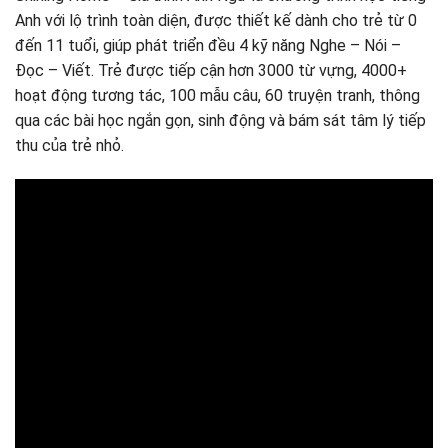
Anh với lộ trình toàn diện, được thiết kế dành cho trẻ từ 0
đến 11 tuổi, giúp phát triển đều 4 kỹ năng Nghe – Nói –
Đọc – Viết. Trẻ được tiếp cận hơn 3000 từ vựng, 4000+
hoạt động tương tác, 100 mẫu câu, 60 truyện tranh, thông
qua các bài học ngắn gọn, sinh động và bám sát tâm lý tiếp
thu của trẻ nhỏ.