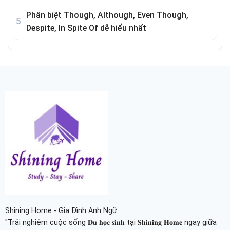
Phân biệt Though, Although, Even Though,
Despite, In Spite Of dễ hiểu nhất
Shining Home - Gia Đình Anh Ngữ
"Trải nghiệm cuộc sống 𝐃𝐮 𝐡𝐨̣𝐜 𝐬𝐢𝐧𝐡 tại 𝐒𝐡𝐢𝐧𝐢𝐧𝐠 𝐇𝐨𝐦𝐞 ngay giữa