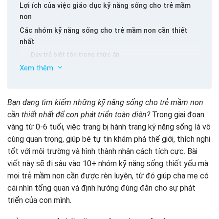
Lợi ích của việc giáo dục kỹ năng sống cho trẻ mầm
non
Các nhóm kỹ năng sống cho trẻ mầm non cần thiết
nhất
Dạy trẻ biết tôn trọng thức ăn
Dạy trẻ biết nói lời cảm ơn, xin lỗi
Xem thêm
Kỹ năng tự sơ cứu vết thương
Kỹ năng tự lập
Bạn đang tìm kiếm những kỹ năng sống cho trẻ mầm non
Kỹ năng tự vệ
cần thiết nhất để con phát triển toàn diện?
Trong giai đoạn
Kỹ năng tư duy phản biện
vàng từ 0-6 tuổi, việc trang bị hành trang kỹ năng sống là vô
Dạy bé lòng trắc ẩn, yêu thương
Hướng dẫn cách giáo dục kỹ năng sống cho trẻ mầm
cùng quan trọng, giúp bé tự tin khám phá thế giới, thích nghi
non
Kỹ năng quản lý thời gian
tốt với môi trường và hình thành nhân cách tích cực. Bài
Kỹ năng giúp ba mẹ làm việc nhà
Bước 1 – Hiểu rõ từng giai đoạn phát triển của trẻ và đặt
viết này sẽ đi sâu vào 10+ nhóm kỹ năng sống thiết yếu mà
mục tiêu phù hợp
Kỹ năng giao tiếp
mọi trẻ mầm non cần được rèn luyện, từ đó giúp cha mẹ có
Bước 2 – Tạo môi trường an toàn và khuyến khích sự tự
lập
cái nhìn tổng quan và định hướng đúng đắn cho sự phát
Bước 3 – Lồng ghép kỹ năng sống vào hoạt động hàng
triển của con mình.
ngày
Bước 4 – Làm gương và đồng hành cùng trẻ