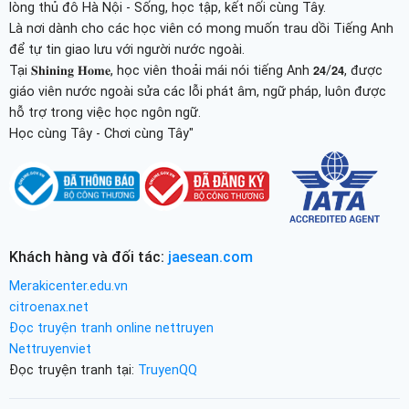
lòng thủ đô Hà Nội - Sống, học tập, kết nối cùng Tây.
Là nơi dành cho các học viên có mong muốn trau dồi Tiếng Anh
để tự tin giao lưu với người nước ngoài.
Tại 𝐒𝐡𝐢𝐧𝐢𝐧𝐠 𝐇𝐨𝐦𝐞, học viên thoải mái nói tiếng Anh 𝟮𝟰/𝟮𝟰, được
giáo viên nước ngoài sửa các lỗi phát âm, ngữ pháp, luôn được
hỗ trợ trong việc học ngôn ngữ.
Học cùng Tây - Chơi cùng Tây"
Khách hàng và đối tác:
jaesean.com
Merakicenter.edu.vn
citroenax.net
Đọc truyện tranh online nettruyen
Nettruyenviet
Đọc truyện tranh tại:
TruyenQQ