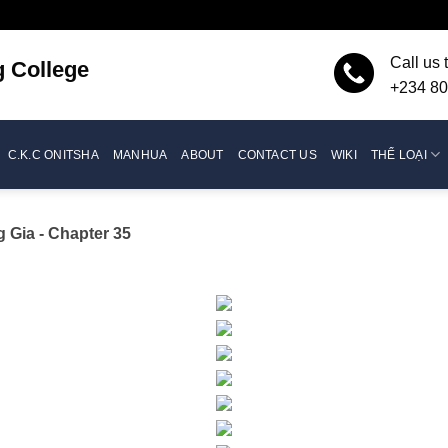
Call us 
g
College
+234 80
C.K.C ONITSHA
MANHUA
ABOUT
CONTACT US
WIKI
THỂ LOẠI
g Gia
- Chapter 35