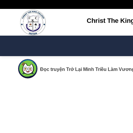
Bỏ
qua
nội
Christ The Kin
dung
Đọc truyện
Trở Lại Minh Triều Làm Vươn